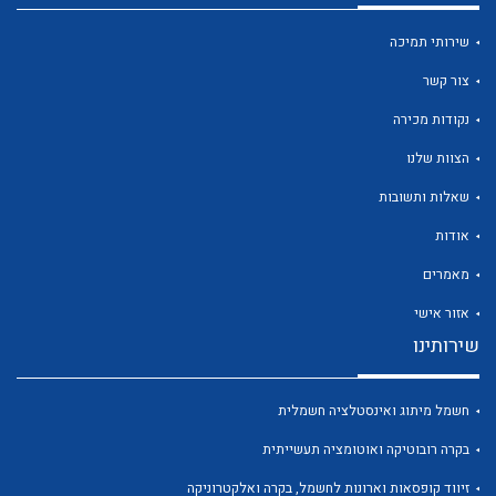
שירותי תמיכה
צור קשר
נקודות מכירה
לכל מוצרי היצרן
לכל מוצרי היצרן
הצוות שלנו
שאלות ותשובות
אודות
מאמרים
אזור אישי
שירותינו
לכל מוצרי היצרן
לכל מוצרי היצרן
חשמל מיתוג ואינסטלציה חשמלית
בקרה רובוטיקה ואוטומציה תעשייתית
זיווד קופסאות וארונות לחשמל, בקרה ואלקטרוניקה