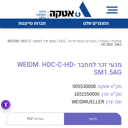
המוצרים שלנו
חברות מייצגות
Home
/
חשמל
/
מחברים תעשייתיים - HDC
/ מגעי זכר למחבר WEIDM. HDC-C-
HD-SM1.5AG
איכות | שרות | זמינות
מגעי זכר למחבר WEIDM. HDC-C-HD-
לכל מוצרי היצרן
לכל מוצרי היצרן
SM1.5AG
אטקה בע”מ היא החברה הגדולה והמובילה בישראל בשיווק
והפצה של מוצרי
מיתוג, בקרה , ואינסטלציה חשמלית ופעילה ב7 תחומים:
מק"ט אטקה:
005530008
מק"ט יצרן:
1651550000
חשמל
מיתוג ואינסטלציה חשמלית
שם יצרן:
WEIDMUELLER
בקרה
רובוטיקה ואוטומציה תעשייתית
לכל מוצרי היצרן
לכל מוצרי היצרן
זיווד
תיאור
הורדת PDF
קופסאות וארונות לחשמל, בקרה ואלקטרוניקה