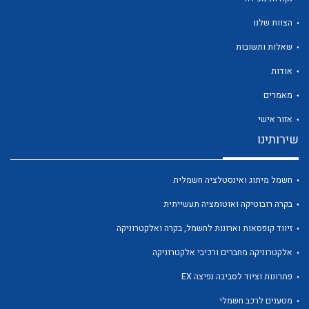
הצוות שלנו
שאלות ותשובות
אודות
לכל מוצרי היצרן
לכל מוצרי היצרן
מאמרים
אזור אישי
שירותינו
חשמל מיתוג ואינסטלציה חשמלית
בקרה רובוטיקה ואוטומציה תעשייתית
זיווד קופסאות וארונות לחשמל, בקרה ואלקטרוניקה
לכל מוצרי היצרן
לכל מוצרי היצרן
אלקטרוניקה מחברים ורכיבי אלקטרוניקה
פתרונות וציוד לסביבה נפיצה EX
מטענים לרכב חשמלי