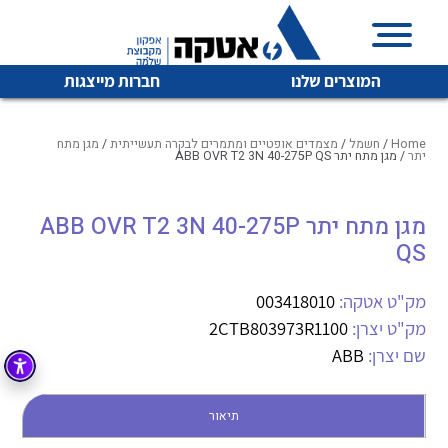
המוצרים שלנו
חברות מייצגות
Home
/
חשמל
/
מצמדים אופטיים ומתמרים לבקרה תעשייתית
/
מגן מתח
יתר
/ מגן מתח יתר ABB OVR T2 3N 40-275P QS
איכות | שרות | זמינות
מגן מתח יתר ABB OVR T2 3N 40-275P
לכל מוצרי היצרן
לכל מוצרי היצרן
QS
אטקה בע”מ היא החברה הגדולה והמובילה בישראל בשיווק
והפצה של מוצרי
מיתוג, בקרה , ואינסטלציה חשמלית ופעילה ב7 תחומים:
מק"ט אטקה:
003418010
מק"ט יצרן:
2CTB803973R1100
חשמל
מיתוג ואינסטלציה חשמלית
שם יצרן:
ABB
בקרה
רובוטיקה ואוטומציה תעשייתית
לכל מוצרי היצרן
לכל מוצרי היצרן
זיווד
תיאור
קופסאות וארונות לחשמל, בקרה ואלקטרוניקה