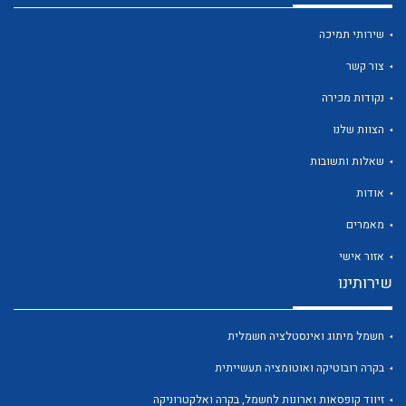
שירותי תמיכה
צור קשר
נקודות מכירה
לכל מוצרי היצרן
לכל מוצרי היצרן
הצוות שלנו
שאלות ותשובות
אודות
מאמרים
אזור אישי
שירותינו
לכל מוצרי היצרן
לכל מוצרי היצרן
חשמל מיתוג ואינסטלציה חשמלית
בקרה רובוטיקה ואוטומציה תעשייתית
זיווד קופסאות וארונות לחשמל, בקרה ואלקטרוניקה