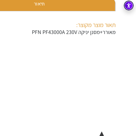
תיאור
בקרה
רובוטיקה ואוטומציה תעשייתית
זיווד
קופסאות וארונות לחשמל, בקרה ואלקטרוניקה
תאור מוצר מקוצר:
מאורר+מסנן יניקה PFN PF43000A 230V
אלקטרוניקה
מחברים ורכיבי אלקטרוניקה
פתרונות וציוד לסביבה נפיצה EX
מטענים לרכב חשמלי
פתרונות לתחום הסולארי