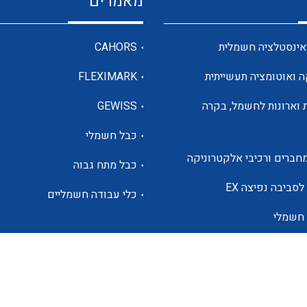
מאמרים
מדי מתח
אינסטלציה חשמלית
CAHORS
ה ואוטומציה תעשייתית
FLEXIMARK
רבי מודדים ומונים
 וארונות לחשמל, בקרה
GEWISS
כבל חשמלי
מתמרי זרם מתח תדר הספק
חברים ורכיבי אלקטרוניקה
כבל מתח גבוה
ותקשורת
לסביבה נפיצה EX
כלי עבודה חשמליים
 חשמלי
מחברים תעשייתיים – HDC
ם הסולארי