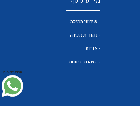
מידע נוסף
שנטים
שירותי תמיכה
נקודות מכירה
ממסרי זליגה
אודות
הצהרת נגישות
שירות לקוחות
צגי מתח ,זרם,תדירות ,וכו
אביזרים ל T7