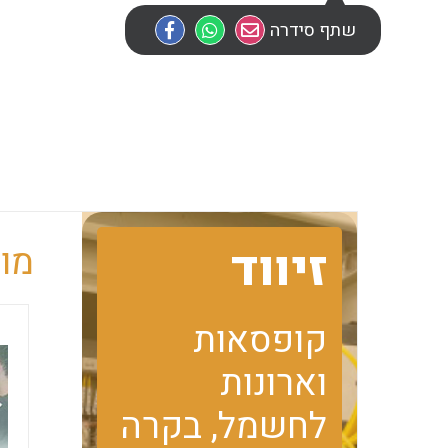
שתף סידרה
זיווד
מוב
קופסאות
וארונות
לחשמל, בקרה