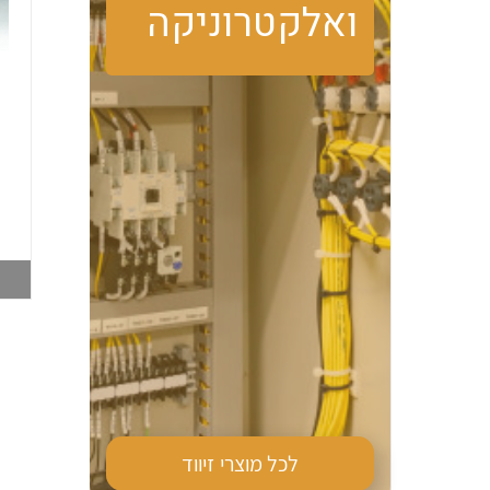
ואלקטרוניקה
טרמוסטט מגע פתוח
מזגן צד PFN DTS
PFN FLZ530 קירור
9041 870W 230V
006516062
006516019
צפייה במוצר
צפייה במוצר
לכל מוצרי
זיווד