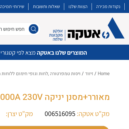
נקודות מכירה
הצוות שלנו
שאלות ותשובות
שירותי תמיכה
חפש חיפוש חו
המוצרים שלנו באטקה
מצא לפי קטגוריי
Home
/
זיווד
/
ויסות טמפרטורה ,לחות וגופי חימום ללוחות
איכות | שרות | זמינות
מאורר+מסנן יניקה PFN PF43000A 230V
אטקה בע”מ היא החברה הגדולה והמובילה בישראל בשיווק והפצה של מוצרי
מיתוג, בקרה , ואינסטלציה חשמלית ופעילה ב7 תחומים:
מק"ט אטקה:
006516095
מק"ט יצרן:
חשמל
מיתוג ואינסטלציה חשמלית