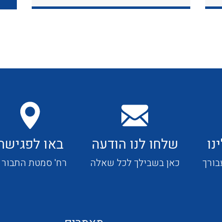
כבלי תקשורת ובקרה
כבלים גמישים
כבלים מיוחדים המיועדים
להתקנות במערכות הסולריות
נו
שלחו לנו הודעה
באו לפגישה
ציוד קוטר 22
בורך
כאן בשבילך לכל שאלה
רח' סמטת התבור 4
ציוד מודולרי