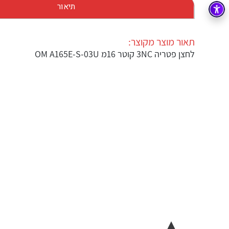
תיאור
בקרה
רובוטיקה ואוטומציה תעשייתית
זיווד
קופסאות וארונות לחשמל, בקרה ואלקטרוניקה
תאור מוצר מקוצר:
לחצן פטריה 3NC קוטר 16מ OM A165E-S-03U
אלקטרוניקה
מחברים ורכיבי אלקטרוניקה
פתרונות וציוד לסביבה נפיצה EX
מטענים לרכב חשמלי
פתרונות לתחום הסולארי