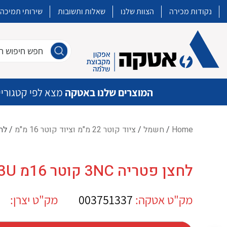
נקודות מכירה
הצוות שלנו
שאלות ותשובות
שירותי תמיכה
חפש חיפוש חו
המוצרים שלנו באטקה
מצא לפי קטגוריי
Home
/
חשמל
/
ציוד קוטר 22 מ"מ וציוד קוטר 16 מ"מ
/ לחצן פטריה 
איכות | שרות | זמינות
לחצן פטריה 3NC קוטר 16מ OM A165E-S-03U
אטקה בע”מ היא החברה הגדולה והמובילה בישראל בשיווק והפצה של מוצרי
מיתוג, בקרה , ואינסטלציה חשמלית ופעילה ב7 תחומים:
מק"ט אטקה:
003751337
מק"ט יצרן:
חשמל
מיתוג ואינסטלציה חשמלית