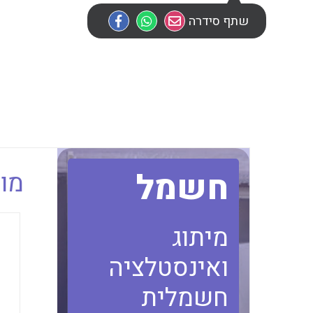
שתף סידרה
חשמל
מוב
מיתוג
ואינסטלציה
חשמלית