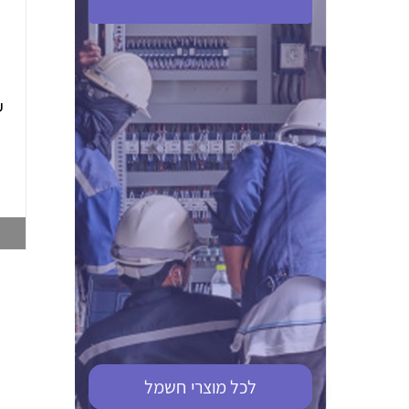
ABB S201M-C 16
ABB MS116-4,0
(2.5-4) הגנת מנוע
10KA מא"ז חד
טרמו מגנטי
קוטבי
002321366
002810095
צפייה במוצר
צפייה במוצר
לכל מוצרי
חשמל