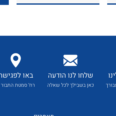
כבלי תקשורת ובקרה
כבלים גמישים
כבלים מיוחדים המיועדים
להתקנות במערכות הסולריות
נו
שלחו לנו הודעה
באו לפגישה
ציוד קוטר 22
בורך
כאן בשבילך לכל שאלה
רח' סמטת התבור 4
ציוד מודולרי