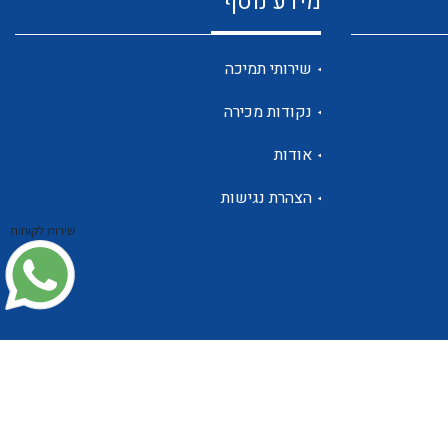
מידע נוסף
שנטים
שירותי תמיכה
נקודות מכירה
ממסרי זליגה
אודות
הצהרת נגישות
שירות לקוחות
צגי מתח ,זרם,תדירות ,וכו
אביזרים ל T7