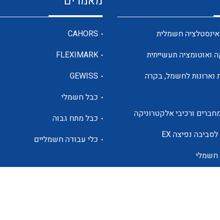
מאמרים
מדי מתח
אינסטלציה חשמלית
CAHORS
ה ואוטומציה תעשייתית
FLEXIMARK
רבי מודדים ומונים
 וארונות לחשמל, בקרה
GEWISS
כבל חשמלי
מתמרי זרם מתח תדר הספק
חברים ורכיבי אלקטרוניקה
כבל מתח גבוה
ותקשורת
לסביבה נפיצה EX
כלי עבודה חשמליים
 חשמלי
מחברים תעשייתיים – HDC
ם הסולארי