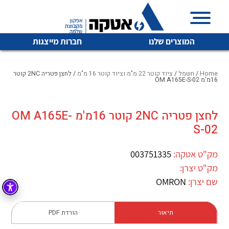
המוצרים שלנו
חברות מייצגות
Home
/
חשמל
/
ציוד קוטר 22 מ"מ וציוד קוטר 16 מ"מ
/ לחצן פטריה 2NC קוטר
16מ'מ OM A165E-S-02
איכות | שרות | זמינות
לחצן פטריה 2NC קוטר 16מ'מ OM A165E-
לכל מוצרי היצרן
לכל מוצרי היצרן
S-02
אטקה בע”מ היא החברה הגדולה והמובילה בישראל בשיווק
והפצה של מוצרי
מיתוג, בקרה , ואינסטלציה חשמלית ופעילה ב7 תחומים:
מק"ט אטקה:
003751335
מק"ט יצרן:
חשמל
מיתוג ואינסטלציה חשמלית
שם יצרן:
OMRON
בקרה
רובוטיקה ואוטומציה תעשייתית
לכל מוצרי היצרן
לכל מוצרי היצרן
זיווד
תיאור
הורדת PDF
קופסאות וארונות לחשמל, בקרה ואלקטרוניקה