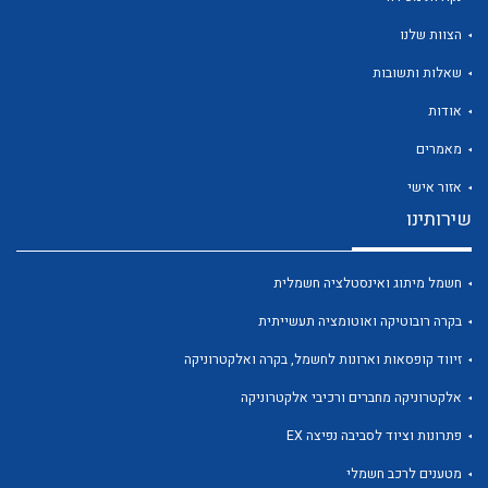
הצוות שלנו
שאלות ותשובות
אודות
לכל מוצרי היצרן
לכל מוצרי היצרן
מאמרים
אזור אישי
שירותינו
חשמל מיתוג ואינסטלציה חשמלית
בקרה רובוטיקה ואוטומציה תעשייתית
זיווד קופסאות וארונות לחשמל, בקרה ואלקטרוניקה
לכל מוצרי היצרן
לכל מוצרי היצרן
אלקטרוניקה מחברים ורכיבי אלקטרוניקה
פתרונות וציוד לסביבה נפיצה EX
מטענים לרכב חשמלי