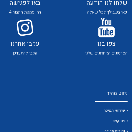
שלחו לנו הודעה
באו לפגישה
כאן בשבילך לכל שאלה
רח' סמטת התבור 4
צפו בנו
עקבו אחרנו
לכל מוצרי היצרן
לכל מוצרי היצרן
הסרטונים האחרונים שלנו
עקבו להתעדכן
ניווט מהיר
לכל מוצרי היצרן
לכל מוצרי היצרן
שירותי תמיכה
צור קשר
נקודות מכירה