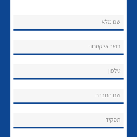
שם מלא
דואר אלקטרוני
נקודות מכירה
הצוות שלנו
לכל מוצרי היצרן
לכל מוצרי היצרן
טלפון
שאלות ותשובות
שם החברה
שירותי תמיכה
אודות
תפקיד
About Ateka Ltd.