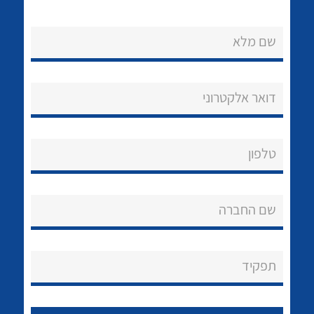
שם מלא
דואר אלקטרוני
נקודות מכירה
טלפון
הצוות שלנו
לכל מוצרי היצרן
לכל מוצרי היצרן
שאלות ותשובות
שם החברה
שירותי תמיכה
אודות
תפקיד
About Ateka Ltd.