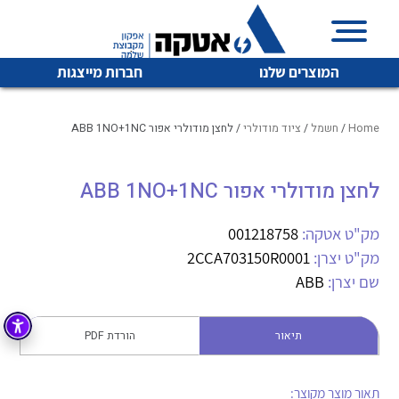
המוצרים שלנו
חברות מייצגות
Home
/
חשמל
/
ציוד מודולרי
/ לחצן מודולרי אפור ABB 1NO+1NC
לחצן מודולרי אפור ABB 1NO+1NC
איכות | שרות | זמינות
לכל מוצרי היצרן
לכל מוצרי היצרן
אטקה בע”מ היא החברה הגדולה והמובילה בישראל בשיווק
מק"ט אטקה:
001218758
והפצה של מוצרי
מק"ט יצרן:
2CCA703150R0001
מיתוג, בקרה , ואינסטלציה חשמלית ופעילה ב7 תחומים:
שם יצרן:
ABB
חשמל
מיתוג ואינסטלציה חשמלית
בקרה
תיאור
הורדת PDF
רובוטיקה ואוטומציה תעשייתית
לכל מוצרי היצרן
לכל מוצרי היצרן
זיווד
קופסאות וארונות לחשמל, בקרה ואלקטרוניקה
תאור מוצר מקוצר: