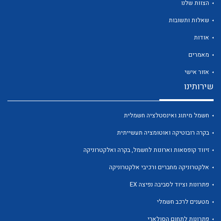
הצוות שלנו
שאלות ותשובות
אודות
מאמרים
לכל מוצרי היצרן
לכל מוצרי היצרן
אזור אישי
שירותינו
חשמל מיתוג ואינסטלציה חשמלית
בקרה רובוטיקה ואוטומציה תעשייתית
זיווד קופסאות וארונות לחשמל, בקרה ואלקטרוניקה
אלקטרוניקה מחברים ורכיבי אלקטרוניקה
לכל מוצרי היצרן
לכל מוצרי היצרן
פתרונות וציוד לסביבה נפיצה EX
מטענים לרכב חשמלי
פתרונות לתחום הסולארי