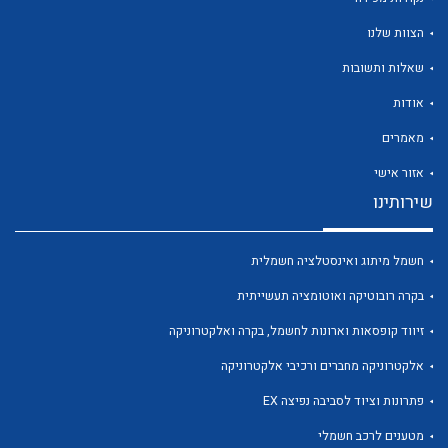
הצוות שלנו
שאלות ותשובות
אודות
לכל מוצרי היצרן
לכל מוצרי היצרן
מאמרים
אזור אישי
שירותינו
חשמל מיתוג ואינסטלציה חשמלית
בקרה רובוטיקה ואוטומציה תעשייתית
זיווד קופסאות וארונות לחשמל, בקרה ואלקטרוניקה
לכל מוצרי היצרן
לכל מוצרי היצרן
אלקטרוניקה מחברים ורכיבי אלקטרוניקה
פתרונות וציוד לסביבה נפיצה EX
מטענים לרכב חשמלי