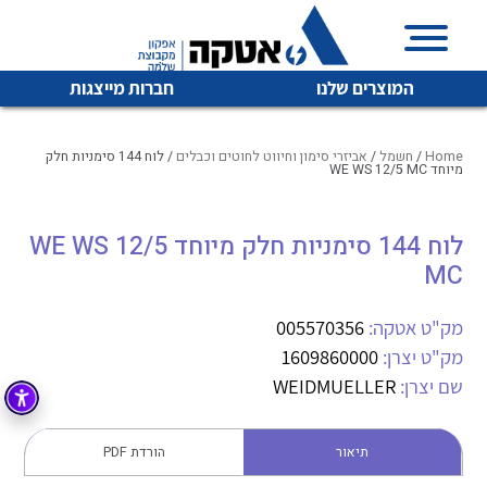
המוצרים שלנו
חברות מייצגות
Home
/
חשמל
/
אביזרי סימון וחיווט לחוטים וכבלים
/ לוח 144 סימניות חלק
מיוחד WE WS 12/5 MC
איכות | שרות | זמינות
לוח 144 סימניות חלק מיוחד WE WS 12/5
לכל מוצרי היצרן
לכל מוצרי היצרן
MC
אטקה בע”מ היא החברה הגדולה והמובילה בישראל בשיווק
והפצה של מוצרי
מיתוג, בקרה , ואינסטלציה חשמלית ופעילה ב7 תחומים:
מק"ט אטקה:
005570356
מק"ט יצרן:
1609860000
חשמל
מיתוג ואינסטלציה חשמלית
שם יצרן:
WEIDMUELLER
בקרה
רובוטיקה ואוטומציה תעשייתית
לכל מוצרי היצרן
לכל מוצרי היצרן
זיווד
תיאור
הורדת PDF
קופסאות וארונות לחשמל, בקרה ואלקטרוניקה