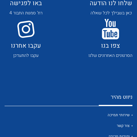
שלחו לנו הודעה
באו לפגישה
כאן בשבילך לכל שאלה
רח' סמטת התבור 4
צפו בנו
עקבו אחרנו
לכל מוצרי היצרן
לכל מוצרי היצרן
הסרטונים האחרונים שלנו
עקבו להתעדכן
ניווט מהיר
לכל מוצרי היצרן
לכל מוצרי היצרן
שירותי תמיכה
צור קשר
נקודות מכירה