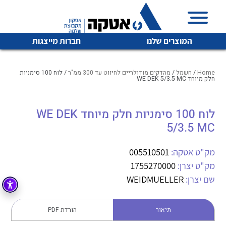
המוצרים שלנו
חברות מייצגות
Home
/
חשמל
/
מהדקים מודולריים לחיווט עד 300 ממ"ר
/ לוח 100 סימניות
חלק מיוחד WE DEK 5/3.5 MC
איכות | שרות | זמינות
לוח 100 סימניות חלק מיוחד WE DEK
לכל מוצרי היצרן
לכל מוצרי היצרן
5/3.5 MC
אטקה בע”מ היא החברה הגדולה והמובילה בישראל בשיווק
והפצה של מוצרי
מיתוג, בקרה , ואינסטלציה חשמלית ופעילה ב7 תחומים:
מק"ט אטקה:
005510501
מק"ט יצרן:
1755270000
חשמל
מיתוג ואינסטלציה חשמלית
שם יצרן:
WEIDMUELLER
בקרה
רובוטיקה ואוטומציה תעשייתית
לכל מוצרי היצרן
לכל מוצרי היצרן
זיווד
תיאור
הורדת PDF
קופסאות וארונות לחשמל, בקרה ואלקטרוניקה