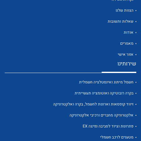
הצוות שלנו
שאלות ותשובות
אודות
לכל מוצרי היצרן
לכל מוצרי היצרן
מאמרים
אזור אישי
שירותינו
חשמל מיתוג ואינסטלציה חשמלית
בקרה רובוטיקה ואוטומציה תעשייתית
זיווד קופסאות וארונות לחשמל, בקרה ואלקטרוניקה
לכל מוצרי היצרן
לכל מוצרי היצרן
אלקטרוניקה מחברים ורכיבי אלקטרוניקה
פתרונות וציוד לסביבה נפיצה EX
מטענים לרכב חשמלי