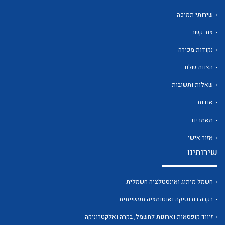
שירותי תמיכה
צור קשר
נקודות מכירה
לכל מוצרי היצרן
לכל מוצרי היצרן
הצוות שלנו
שאלות ותשובות
אודות
מאמרים
אזור אישי
שירותינו
לכל מוצרי היצרן
לכל מוצרי היצרן
חשמל מיתוג ואינסטלציה חשמלית
בקרה רובוטיקה ואוטומציה תעשייתית
זיווד קופסאות וארונות לחשמל, בקרה ואלקטרוניקה