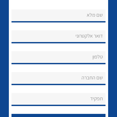
שם מלא
דואר אלקטרוני
נקודות מכירה
טלפון
הצוות שלנו
לכל מוצרי היצרן
לכל מוצרי היצרן
שאלות ותשובות
שם החברה
שירותי תמיכה
אודות
תפקיד
About Ateka Ltd.