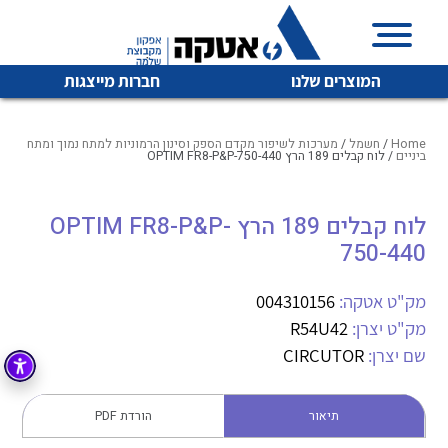
המוצרים שלנו
חברות מייצגות
Home
/
חשמל
/
מערכות לשיפור מקדם הספק וסינון הרמוניות למתח נמוך ומתח
ביניים
/ לוח קבלים 189 הרץ OPTIM FR8-P&P-750-440
איכות | שרות | זמינות
לוח קבלים 189 הרץ OPTIM FR8-P&P-
לכל מוצרי היצרן
לכל מוצרי היצרן
750-440
אטקה בע”מ היא החברה הגדולה והמובילה בישראל בשיווק
והפצה של מוצרי
מיתוג, בקרה , ואינסטלציה חשמלית ופעילה ב7 תחומים:
מק"ט אטקה:
004310156
מק"ט יצרן:
R54U42
חשמל
מיתוג ואינסטלציה חשמלית
שם יצרן:
CIRCUTOR
בקרה
רובוטיקה ואוטומציה תעשייתית
לכל מוצרי היצרן
לכל מוצרי היצרן
זיווד
תיאור
הורדת PDF
קופסאות וארונות לחשמל, בקרה ואלקטרוניקה