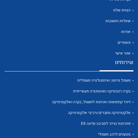
הצוות שלנו
שאלות ותשובות
אודות
לכל מוצרי היצרן
לכל מוצרי היצרן
מאמרים
אזור אישי
שירותינו
חשמל מיתוג ואינסטלציה חשמלית
בקרה רובוטיקה ואוטומציה תעשייתית
זיווד קופסאות וארונות לחשמל, בקרה ואלקטרוניקה
לכל מוצרי היצרן
לכל מוצרי היצרן
אלקטרוניקה מחברים ורכיבי אלקטרוניקה
פתרונות וציוד לסביבה נפיצה EX
מטענים לרכב חשמלי