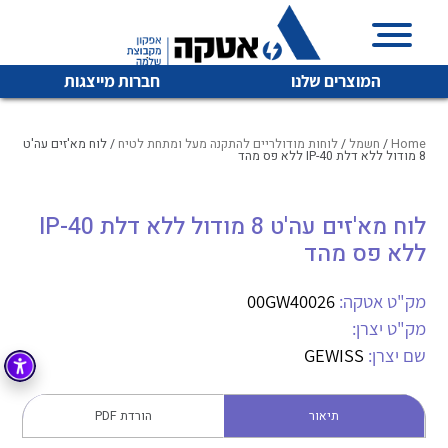
המוצרים שלנו
חברות מייצגות
Home
/
חשמל
/
לוחות מודולריים להתקנה מעל ומתחת לטיח
/ לוח מא'זים עה'ט
8 מודול ללא דלת IP-40 ללא פס מהד
איכות | שרות | זמינות
לוח מא'זים עה'ט 8 מודול ללא דלת IP-40
לכל מוצרי היצרן
לכל מוצרי היצרן
ללא פס מהד
אטקה בע”מ היא החברה הגדולה והמובילה בישראל בשיווק
והפצה של מוצרי
מיתוג, בקרה , ואינסטלציה חשמלית ופעילה ב7 תחומים:
מק"ט אטקה:
00GW40026
מק"ט יצרן:
חשמל
מיתוג ואינסטלציה חשמלית
שם יצרן:
GEWISS
בקרה
רובוטיקה ואוטומציה תעשייתית
לכל מוצרי היצרן
לכל מוצרי היצרן
זיווד
תיאור
הורדת PDF
קופסאות וארונות לחשמל, בקרה ואלקטרוניקה