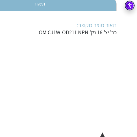
תיאור
בקרה
רובוטיקה ואוטומציה תעשייתית
זיווד
קופסאות וארונות לחשמל, בקרה ואלקטרוניקה
תאור מוצר מקוצר:
כר' יצ' 16 נק' OM CJ1W-OD211 NPN
אלקטרוניקה
מחברים ורכיבי אלקטרוניקה
פתרונות וציוד לסביבה נפיצה EX
מטענים לרכב חשמלי
פתרונות לתחום הסולארי