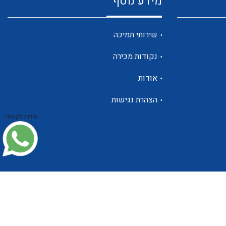
מידע נוסף
שנטים
שירותי תמיכה
נקודות מכירה
ממסרי זליגה
אודות
הצהרת נגישות
שירות לקוחות
צגי מתח ,זרם,תדירות ,וכו
אביזרים ל T7