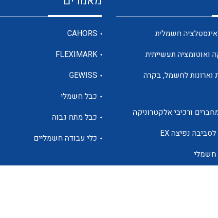
מאמרים
מדי מתח
אינסטלציה חשמלית
CAHORS
ה ואוטומציה תעשייתית
FLEXIMARK
רבי מודדים ומונים
 וארונות לחשמל, בקרה
GEWISS
כבל חשמלי
מתמרי זרם מתח תדר הספק
חברים ורכיבי אלקטרוניקה
כבל מתח גבוה
ותקשורת
לסביבה נפיצה EX
כלי עבודה חשמליים
 חשמלי
מחברים תעשייתיים – HDC
ם הסולארי