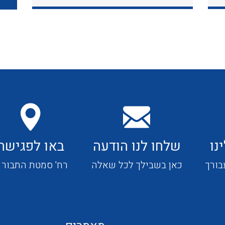
כבלי תקשורת ובקרה
כבלים גמישים
כבלים מיוחדים המיועדים
להתקנות במערכות הסולריות
נו
שלחו לנו הודעה
באו לפגישה
ציוד קוטר 22
בורך
כאן בשבילך לכל שאלה
רח' סמטת התבור 4
ציוד מודולרי