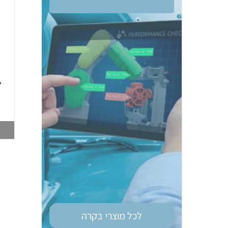
ממסר בטיחות OM
טיימר רב מיתחי גודל
G9SE-401 DC24
מאמ"ת OM H3DS-
A
ML 8MOD
003748212
003747028
צפייה במוצר
צפייה במוצר
לכל מוצרי
בקרה