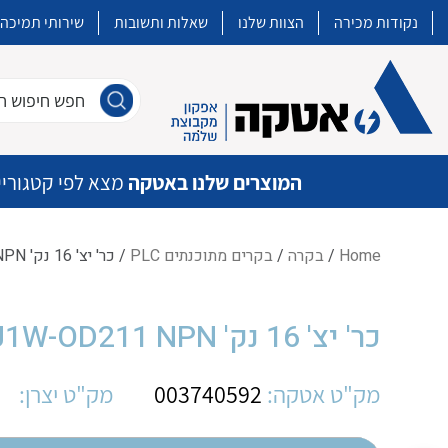
נקודות מכירה
הצוות שלנו
שאלות ותשובות
שירותי תמיכה
חפש חיפוש חו
המוצרים שלנו באטקה
מצא לפי קטגוריי
Home
/
בקרה
/
בקרים מתוכנתים PLC
/ כר' יצ' 16 נק' OM CJ1W-OD211 NPN
איכות | שרות | זמינות
כר' יצ' 16 נק' OM CJ1W-OD211 NPN
אטקה בע”מ היא החברה הגדולה והמובילה בישראל בשיווק והפצה של מוצרי
מיתוג, בקרה , ואינסטלציה חשמלית ופעילה ב7 תחומים:
מק"ט אטקה:
003740592
מק"ט יצרן:
חשמל
מיתוג ואינסטלציה חשמלית