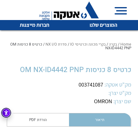
המוצרים שלנו
חברות מייצגות
Home
/
בקרה
/
בקרי מכונה וכרטיסי IO
/
סדרת NX I/O
/ כרטיס 8 כניסות OM
NX-ID4442 PNP
איכות | שרות | זמינות
כרטיס 8 כניסות OM NX-ID4442 PNP
לכל מוצרי היצרן
לכל מוצרי היצרן
אטקה בע”מ היא החברה הגדולה והמובילה בישראל בשיווק
מק"ט אטקה:
003741087
והפצה של מוצרי
מיתוג, בקרה , ואינסטלציה חשמלית ופעילה ב7 תחומים:
מק"ט יצרן:
שם יצרן:
OMRON
חשמל
מיתוג ואינסטלציה חשמלית
בקרה
רובוטיקה ואוטומציה תעשייתית
תיאור
הורדת PDF
לכל מוצרי היצרן
לכל מוצרי היצרן
זיווד
קופסאות וארונות לחשמל, בקרה ואלקטרוניקה