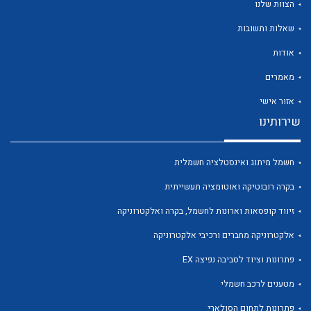
הצוות שלנו
שאלות ותשובות
אודות
מאמרים
לכל מוצרי היצרן
לכל מוצרי היצרן
אזור אישי
שירותינו
חשמל מיתוג ואינסטלציה חשמלית
בקרה רובוטיקה ואוטומציה תעשייתית
זיווד קופסאות וארונות לחשמל, בקרה ואלקטרוניקה
אלקטרוניקה מחברים ורכיבי אלקטרוניקה
לכל מוצרי היצרן
לכל מוצרי היצרן
פתרונות וציוד לסביבה נפיצה EX
מטענים לרכב חשמלי
פתרונות לתחום הסולארי