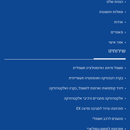
הצוות שלנו
שאלות ותשובות
אודות
מאמרים
לכל מוצרי היצרן
לכל מוצרי היצרן
אזור אישי
שירותינו
חשמל מיתוג ואינסטלציה חשמלית
בקרה רובוטיקה ואוטומציה תעשייתית
זיווד קופסאות וארונות לחשמל, בקרה ואלקטרוניקה
אלקטרוניקה מחברים ורכיבי אלקטרוניקה
לכל מוצרי היצרן
לכל מוצרי היצרן
פתרונות וציוד לסביבה נפיצה EX
מטענים לרכב חשמלי
פתרונות לתחום הסולארי