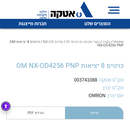
המוצרים שלנו
חברות מייצגות
Home
/
בקרה
/
בקרי מכונה וכרטיסי IO
/
סדרת NX I/O
/ כרטיס 8 יציאות OM
NX-OD4256 PNP
איכות | שרות | זמינות
כרטיס 8 יציאות OM NX-OD4256 PNP
לכל מוצרי היצרן
לכל מוצרי היצרן
אטקה בע”מ היא החברה הגדולה והמובילה בישראל בשיווק
מק"ט אטקה:
003741088
והפצה של מוצרי
מיתוג, בקרה , ואינסטלציה חשמלית ופעילה ב7 תחומים:
מק"ט יצרן:
שם יצרן:
OMRON
חשמל
מיתוג ואינסטלציה חשמלית
בקרה
רובוטיקה ואוטומציה תעשייתית
תיאור
הורדת PDF
לכל מוצרי היצרן
לכל מוצרי היצרן
זיווד
קופסאות וארונות לחשמל, בקרה ואלקטרוניקה