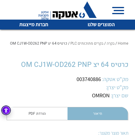
המוצרים שלנו
חברות מייצגות
Home
/
בקרה
/
בקרים מתוכנתים PLC
/ כרטיס 64 יצ OM CJ1W-OD262 PNP
כרטיס 64 יצ OM CJ1W-OD262 PNP
איכות | שרות | זמינות
לכל מוצרי היצרן
לכל מוצרי היצרן
אטקה בע”מ היא החברה הגדולה והמובילה בישראל בשיווק
מק"ט אטקה:
003740886
והפצה של מוצרי
מק"ט יצרן:
מיתוג, בקרה , ואינסטלציה חשמלית ופעילה ב7 תחומים:
שם יצרן:
OMRON
חשמל
מיתוג ואינסטלציה חשמלית
בקרה
תיאור
הורדת PDF
רובוטיקה ואוטומציה תעשייתית
לכל מוצרי היצרן
לכל מוצרי היצרן
זיווד
קופסאות וארונות לחשמל, בקרה ואלקטרוניקה
תאור מוצר מקוצר: