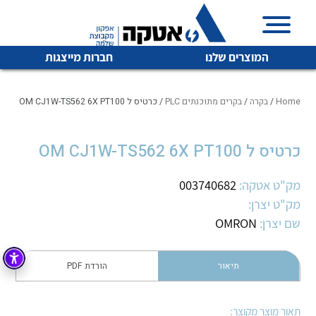
המוצרים שלנו
חברות מייצגות
Home
/
בקרה
/
בקרים מתוכנתים PLC
/ כרטיס ל OM CJ1W-TS562 6X PT100
כרטיס ל OM CJ1W-TS562 6X PT100
איכות | שרות | זמינות
לכל מוצרי היצרן
לכל מוצרי היצרן
אטקה בע”מ היא החברה הגדולה והמובילה בישראל בשיווק
מק"ט אטקה:
003740682
והפצה של מוצרי
מק"ט יצרן:
מיתוג, בקרה , ואינסטלציה חשמלית ופעילה ב7 תחומים:
שם יצרן:
OMRON
חשמל
מיתוג ואינסטלציה חשמלית
בקרה
תיאור
הורדת PDF
רובוטיקה ואוטומציה תעשייתית
לכל מוצרי היצרן
לכל מוצרי היצרן
זיווד
קופסאות וארונות לחשמל, בקרה ואלקטרוניקה
תאור מוצר מקוצר: