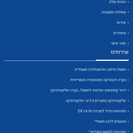
הצוות שלנו
שאלות ותשובות
אודות
מאמרים
לכל מוצרי היצרן
לכל מוצרי היצרן
אזור אישי
שירותינו
חשמל מיתוג ואינסטלציה חשמלית
בקרה רובוטיקה ואוטומציה תעשייתית
זיווד קופסאות וארונות לחשמל, בקרה ואלקטרוניקה
אלקטרוניקה מחברים ורכיבי אלקטרוניקה
לכל מוצרי היצרן
לכל מוצרי היצרן
פתרונות וציוד לסביבה נפיצה EX
מטענים לרכב חשמלי
פתרונות לתחום הסולארי