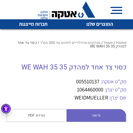
המוצרים שלנו
חברות מייצגות
Home
/
חשמל
/
מהדקים מודולריים לחיווט עד 300 ממ"ר
/ כסוי צד אחד
למהדק WE WAH 35 35
איכות | שרות | זמינות
כסוי צד אחד למהדק WE WAH 35 35
לכל מוצרי היצרן
לכל מוצרי היצרן
אטקה בע”מ היא החברה הגדולה והמובילה בישראל בשיווק
מק"ט אטקה:
005510137
והפצה של מוצרי
מיתוג, בקרה , ואינסטלציה חשמלית ופעילה ב7 תחומים:
מק"ט יצרן:
1064460000
שם יצרן:
WEIDMUELLER
חשמל
מיתוג ואינסטלציה חשמלית
בקרה
רובוטיקה ואוטומציה תעשייתית
תיאור
הורדת PDF
לכל מוצרי היצרן
לכל מוצרי היצרן
זיווד
קופסאות וארונות לחשמל, בקרה ואלקטרוניקה