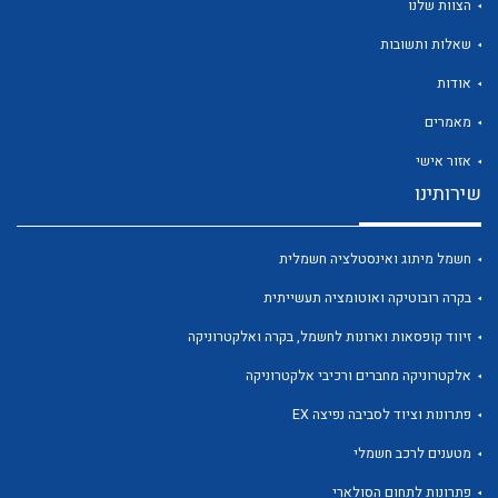
הצוות שלנו
שאלות ותשובות
אודות
מאמרים
לכל מוצרי היצרן
לכל מוצרי היצרן
אזור אישי
שירותינו
חשמל מיתוג ואינסטלציה חשמלית
בקרה רובוטיקה ואוטומציה תעשייתית
זיווד קופסאות וארונות לחשמל, בקרה ואלקטרוניקה
אלקטרוניקה מחברים ורכיבי אלקטרוניקה
לכל מוצרי היצרן
לכל מוצרי היצרן
פתרונות וציוד לסביבה נפיצה EX
מטענים לרכב חשמלי
פתרונות לתחום הסולארי