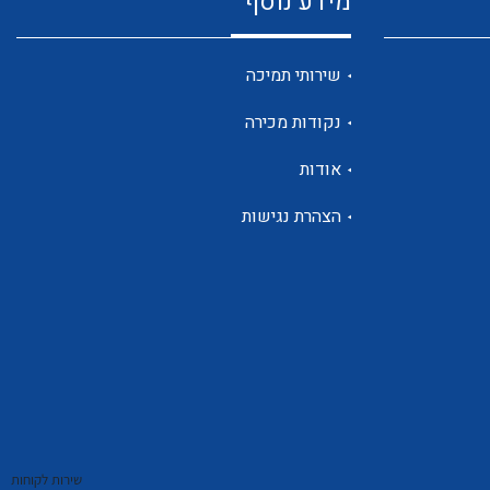
מידע נוסף
שנטים
שירותי תמיכה
נקודות מכירה
ממסרי זליגה
אודות
הצהרת נגישות
צגי מתח ,זרם,תדירות ,וכו
אביזרים ל T7
שירות לקוחות