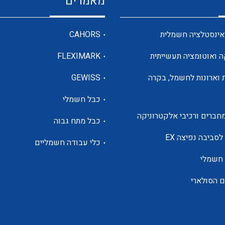
מאמרים
מדי מתח
אינסטלציה חשמלית
CAHORS
ה ואוטומציה תעשייתית
FLEXIMARK
רבי מודדים ומונים
 וארונות לחשמל, בקרה
GEWISS
כבל חשמלי
מתמרי זרם מתח תדר הספק
חברים ורכיבי אלקטרוניקה
כבל מתח גבוה
ותקשורת
לסביבה נפיצה EX
כלי עבודה חשמליים
 חשמלי
מחברים תעשייתיים – HDC
ם הסולארי