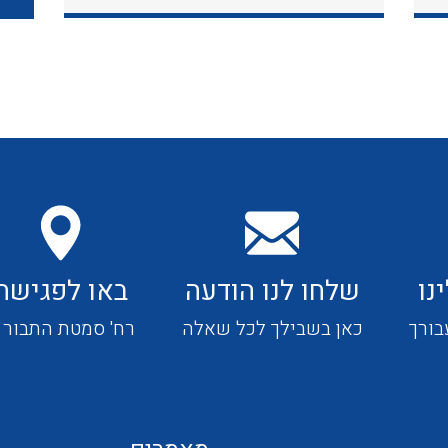
כבלי תקשורת ובקרה
כבלים גמישים
כבלים מיוחדים המיועדים
להתקנות במערכות הסולריות
נו
שלחו לנו הודעה
באו לפגישה
ציוד קוטר 22
בורך
כאן בשבילך לכל שאלה
רח' סמטת התבור 4
ציוד מודולרי