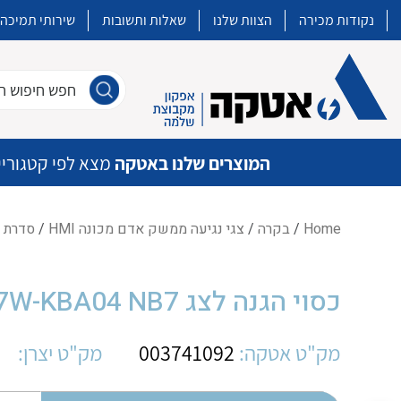
נקודות מכירה
הצוות שלנו
שאלות ותשובות
שירותי תמיכה
חפש חיפוש חו
המוצרים שלנו באטקה
מצא לפי קטגוריי
Home
/
בקרה
/
צגי נגיעה ממשק אדם מכונה HMI
/
סדרת צג
איכות | שרות | זמינות
כסוי הגנה לצג OM NB7W-KBA04 NB7
אטקה בע”מ היא החברה הגדולה והמובילה בישראל בשיווק והפצה של מוצרי
מיתוג, בקרה , ואינסטלציה חשמלית ופעילה ב7 תחומים:
מק"ט אטקה:
003741092
מק"ט יצרן:
חשמל
מיתוג ואינסטלציה חשמלית