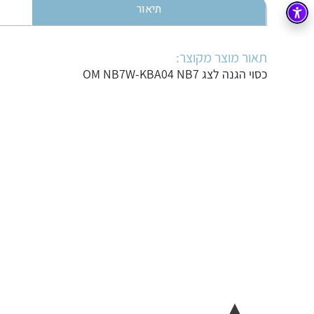
תיאור
בקרה
רובוטיקה ואוטומציה תעשייתית
זיווד
קופסאות וארונות לחשמל, בקרה ואלקטרוניקה
תאור מוצר מקוצר:
כסוי הגנה לצג OM NB7W-KBA04 NB7
אלקטרוניקה
מחברים ורכיבי אלקטרוניקה
פתרונות וציוד לסביבה נפיצה EX
מטענים לרכב חשמלי
פתרונות לתחום הסולארי