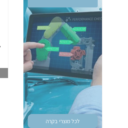
ממסר בטיחות OM
טיימר רב מיתחי גודל
G9SE-401 DC24
מאמ"ת OM H3DS-
A
ML 8MOD
003748212
003747028
צפייה במוצר
צפייה במוצר
לכל מוצרי
בקרה