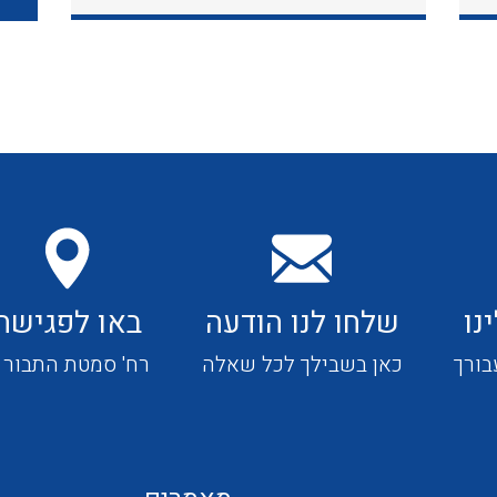
כבלי תקשורת ובקרה
כבלים גמישים
כבלים מיוחדים המיועדים
להתקנות במערכות הסולריות
נו
שלחו לנו הודעה
באו לפגישה
ציוד קוטר 22
בורך
כאן בשבילך לכל שאלה
רח' סמטת התבור 4
ציוד מודולרי