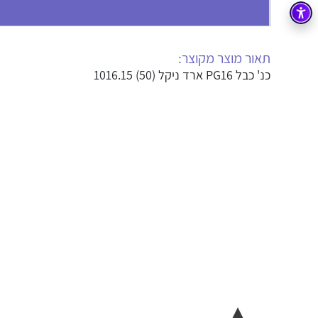
בקרה
רובוטיקה ואוטומציה תעשייתית
זיווד
קופסאות וארונות לחשמל, בקרה ואלקטרוניקה
תאור מוצר מקוצר:
כנ' כבל PG16 ארד ניקל (50) 1016.15
אלקטרוניקה
מחברים ורכיבי אלקטרוניקה
פתרונות וציוד לסביבה נפיצה EX
מטענים לרכב חשמלי
פתרונות לתחום הסולארי