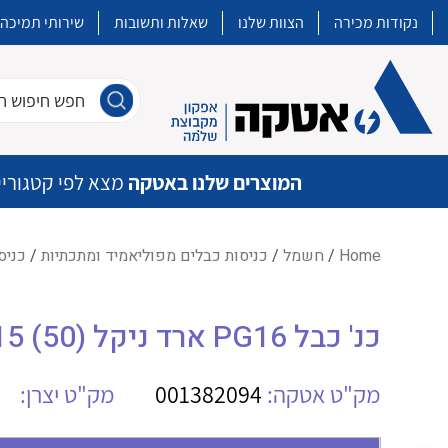
נקודות מכירה
הצוות שלנו
שאלות ותשובות
שירותי תמיכה
חפש חיפוש חו
המוצרים שלנו באטקה
מצא לפי קטגוריי
Home
/
חשמל
/
כניסות כבלים מפוליאמיד ומתכתיות
/
כניסת
איכות | שרות | זמינות
כנ' כבל PG16 ארד ניקל (50) 1016.15
אטקה בע”מ היא החברה הגדולה והמובילה בישראל בשיווק והפצה של מוצרי
מיתוג, בקרה , ואינסטלציה חשמלית ופעילה ב7 תחומים:
מק"ט אטקה:
001382094
מק"ט יצרן:
חשמל
מיתוג ואינסטלציה חשמלית