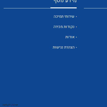
מידע נוסף
שנטים
שירותי תמיכה
נקודות מכירה
ממסרי זליגה
אודות
הצהרת נגישות
צגי מתח ,זרם,תדירות ,וכו
אביזרים ל T7
שירות לקוחות