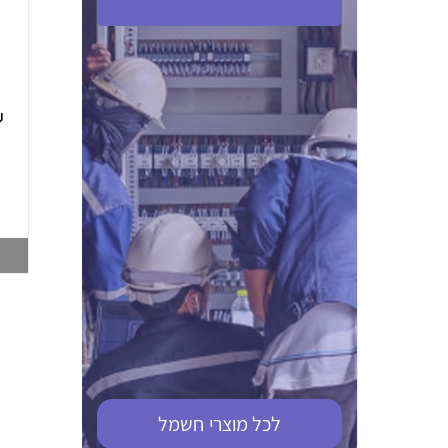
ABB S201M-C 16
ABB MS116-4,0
(2.5-4) הגנת מנוע
10KA מא"ז חד
טרמו מגנטי
קוטבי
002321366
002810095
צפייה במוצר
צפייה במוצר
לכל מוצרי
חשמל