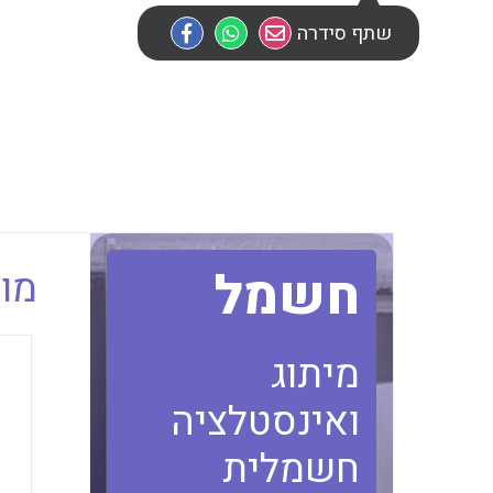
שתף סידרה
חשמל
מוב
מיתוג
ואינסטלציה
חשמלית