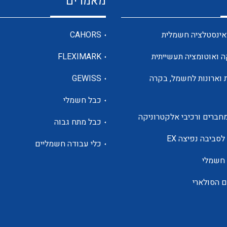
מאמרים
מדי מתח
אינסטלציה חשמלית
CAHORS
ה ואוטומציה תעשייתית
FLEXIMARK
רבי מודדים ומונים
 וארונות לחשמל, בקרה
GEWISS
כבל חשמלי
מתמרי זרם מתח תדר הספק
חברים ורכיבי אלקטרוניקה
כבל מתח גבוה
ותקשורת
לסביבה נפיצה EX
כלי עבודה חשמליים
 חשמלי
מחברים תעשייתיים – HDC
ם הסולארי