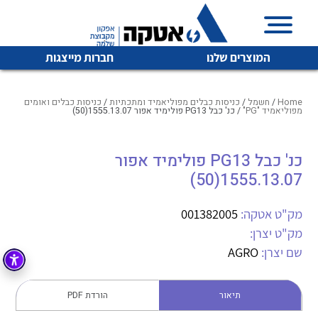
המוצרים שלנו
חברות מייצגות
Home
/
חשמל
/
כניסות כבלים מפוליאמיד ומתכתיות
/
כניסות כבלים ואומים
מפוליאמיד "PG"
/ כנ' כבל PG13 פולימיד אפור 1555.13.07(50)
איכות | שרות | זמינות
כנ' כבל PG13 פולימיד אפור
לכל מוצרי היצרן
לכל מוצרי היצרן
1555.13.07(50)
אטקה בע”מ היא החברה הגדולה והמובילה בישראל בשיווק
והפצה של מוצרי
מיתוג, בקרה , ואינסטלציה חשמלית ופעילה ב7 תחומים:
מק"ט אטקה:
001382005
מק"ט יצרן:
חשמל
מיתוג ואינסטלציה חשמלית
שם יצרן:
AGRO
בקרה
רובוטיקה ואוטומציה תעשייתית
לכל מוצרי היצרן
לכל מוצרי היצרן
זיווד
תיאור
הורדת PDF
קופסאות וארונות לחשמל, בקרה ואלקטרוניקה