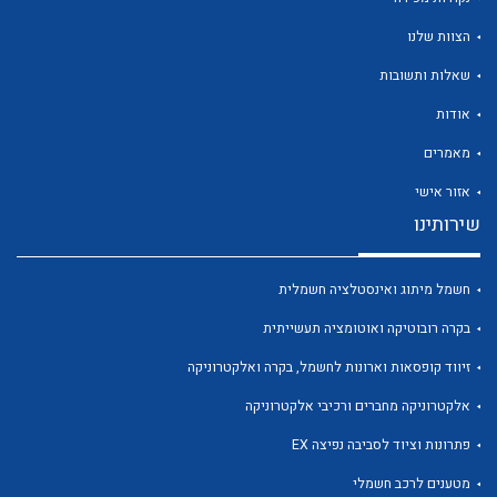
הצוות שלנו
שאלות ותשובות
אודות
לכל מוצרי היצרן
לכל מוצרי היצרן
מאמרים
אזור אישי
שירותינו
חשמל מיתוג ואינסטלציה חשמלית
בקרה רובוטיקה ואוטומציה תעשייתית
זיווד קופסאות וארונות לחשמל, בקרה ואלקטרוניקה
לכל מוצרי היצרן
לכל מוצרי היצרן
אלקטרוניקה מחברים ורכיבי אלקטרוניקה
פתרונות וציוד לסביבה נפיצה EX
מטענים לרכב חשמלי