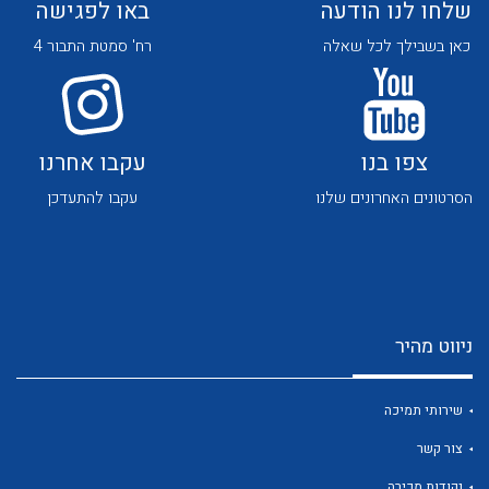
שלחו לנו הודעה
באו לפגישה
כאן בשבילך לכל שאלה
רח' סמטת התבור 4
צפו בנו
עקבו אחרנו
לכל מוצרי היצרן
לכל מוצרי היצרן
הסרטונים האחרונים שלנו
עקבו להתעדכן
ניווט מהיר
לכל מוצרי היצרן
לכל מוצרי היצרן
שירותי תמיכה
צור קשר
נקודות מכירה