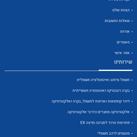
הצוות שלנו
שאלות ותשובות
אודות
לכל מוצרי היצרן
לכל מוצרי היצרן
מאמרים
אזור אישי
שירותינו
חשמל מיתוג ואינסטלציה חשמלית
בקרה רובוטיקה ואוטומציה תעשייתית
זיווד קופסאות וארונות לחשמל, בקרה ואלקטרוניקה
לכל מוצרי היצרן
לכל מוצרי היצרן
אלקטרוניקה מחברים ורכיבי אלקטרוניקה
פתרונות וציוד לסביבה נפיצה EX
מטענים לרכב חשמלי