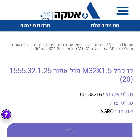
המוצרים שלנו
חברות מייצגות
Home
/
חשמל
/
כניסות כבלים מפוליאמיד ומתכתיות
/
כניסות כבלים ואומים
מפוליאמיד "M"
/ כנ כבל M32X1.5 פול אפור 1555.32.1.25 (20)
איכות | שרות | זמינות
כנ כבל M32X1.5 פול אפור 1555.32.1.25
לכל מוצרי היצרן
לכל מוצרי היצרן
(20)
אטקה בע”מ היא החברה הגדולה והמובילה בישראל בשיווק
והפצה של מוצרי
מיתוג, בקרה , ואינסטלציה חשמלית ופעילה ב7 תחומים:
מק"ט אטקה:
001382167
מק"ט יצרן:
חשמל
מיתוג ואינסטלציה חשמלית
שם יצרן:
AGRO
בקרה
רובוטיקה ואוטומציה תעשייתית
לכל מוצרי היצרן
לכל מוצרי היצרן
זיווד
תיאור
קופסאות וארונות לחשמל, בקרה ואלקטרוניקה