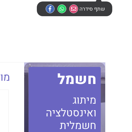
שתף סידרה
חשמל
מוב
מיתוג
ואינסטלציה
חשמלית