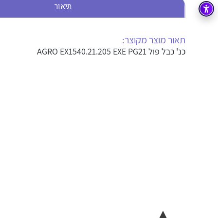
תיאור
בקרה
רובוטיקה ואוטומציה תעשייתית
זיווד
קופסאות וארונות לחשמל, בקרה ואלקטרוניקה
תאור מוצר מקוצר:
כנ' כבל פול AGRO EX1540.21.205 EXE PG21
אלקטרוניקה
מחברים ורכיבי אלקטרוניקה
פתרונות וציוד לסביבה נפיצה EX
מטענים לרכב חשמלי
פתרונות לתחום הסולארי