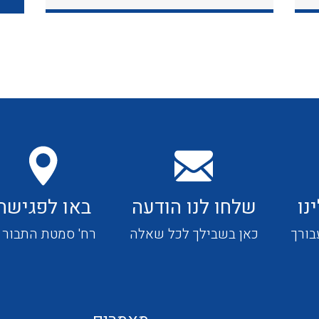
כבלי תקשורת ובקרה
כבלים גמישים
כבלים מיוחדים המיועדים
להתקנות במערכות הסולריות
נו
שלחו לנו הודעה
באו לפגישה
ציוד קוטר 22
בורך
כאן בשבילך לכל שאלה
רח' סמטת התבור 4
ציוד מודולרי