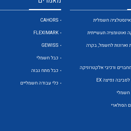
מאמרים
מדי מתח
אינסטלציה חשמלית
CAHORS
ה ואוטומציה תעשייתית
FLEXIMARK
רבי מודדים ומונים
 וארונות לחשמל, בקרה
GEWISS
כבל חשמלי
מתמרי זרם מתח תדר הספק
חברים ורכיבי אלקטרוניקה
כבל מתח גבוה
ותקשורת
לסביבה נפיצה EX
כלי עבודה חשמליים
 חשמלי
מחברים תעשייתיים – HDC
ם הסולארי