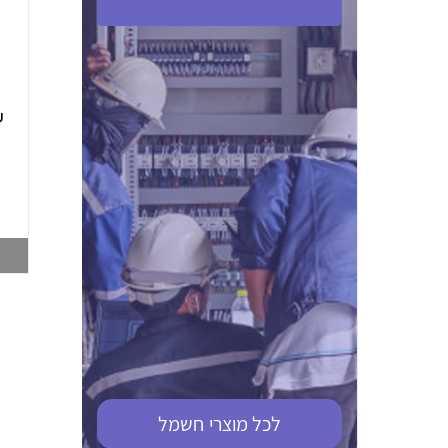
ABB S201M-C 16
ABB MS116-4,0
(2.5-4) הגנת מנוע
10KA מא"ז חד
טרמו מגנטי
קוטבי
002321366
002810095
צפייה במוצר
צפייה במוצר
לכל מוצרי
חשמל