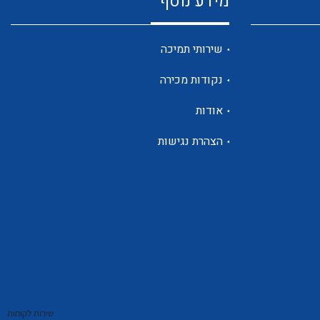
מידע נוסף
שנטים
שירותי תמיכה
נקודות מכירה
ממסרי זליגה
אודות
הצהרת נגישות
צגי מתח ,זרם,תדירות ,וכו
אביזרים ל T7
שירות לקוחות