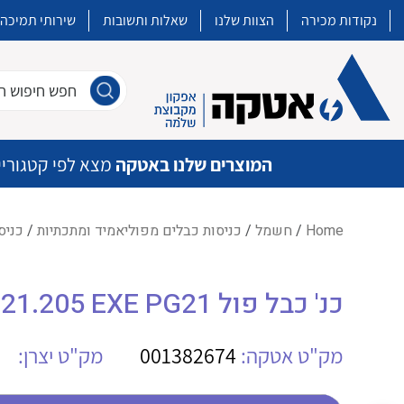
נקודות מכירה
הצוות שלנו
שאלות ותשובות
שירותי תמיכה
חפש חיפוש חו
המוצרים שלנו באטקה
מצא לפי קטגוריי
Home
/
חשמל
/
כניסות כבלים מפוליאמיד ומתכתיות
/
כניסו
איכות | שרות | זמינות
כנ' כבל פול AGRO EX1540.21.205 EXE PG21
אטקה בע”מ היא החברה הגדולה והמובילה בישראל בשיווק והפצה של מוצרי
מיתוג, בקרה , ואינסטלציה חשמלית ופעילה ב7 תחומים:
מק"ט אטקה:
001382674
מק"ט יצרן:
חשמל
מיתוג ואינסטלציה חשמלית