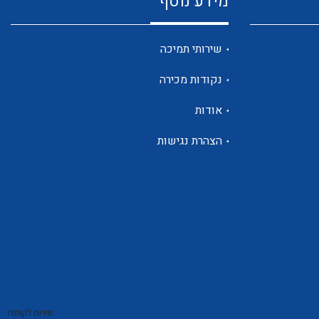
מידע נוסף
שנטים
שירותי תמיכה
נקודות מכירה
ממסרי זליגה
אודות
הצהרת נגישות
צגי מתח ,זרם,תדירות ,וכו
אביזרים ל T7
שירות לקוחות