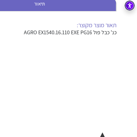
תיאור
בקרה
רובוטיקה ואוטומציה תעשייתית
זיווד
קופסאות וארונות לחשמל, בקרה ואלקטרוניקה
תאור מוצר מקוצר:
כנ' כבל פול AGRO EX1540.16.110 EXE PG16
אלקטרוניקה
מחברים ורכיבי אלקטרוניקה
פתרונות וציוד לסביבה נפיצה EX
מטענים לרכב חשמלי
פתרונות לתחום הסולארי