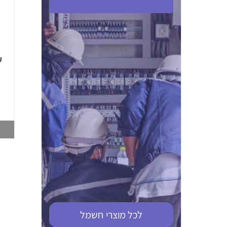
ABB S201M-C 16
ABB MS116-4,0
(2.5-4) הגנת מנוע
10KA מא"ז חד
טרמו מגנטי
קוטבי
002321366
002810095
צפייה במוצר
צפייה במוצר
לכל מוצרי
חשמל