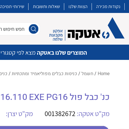
נקודות מכירה
הצוות שלנו
שאלות ותשובות
שירותי תמיכה
חפש חיפוש חו
המוצרים שלנו באטקה
מצא לפי קטגוריי
Home
/
חשמל
/
כניסות כבלים מפוליאמיד ומתכתיות
/
כניסו
איכות | שרות | זמינות
כנ' כבל פול AGRO EX1540.16.110 EXE PG16
אטקה בע”מ היא החברה הגדולה והמובילה בישראל בשיווק והפצה של מוצרי
מיתוג, בקרה , ואינסטלציה חשמלית ופעילה ב7 תחומים:
מק"ט אטקה:
001382672
מק"ט יצרן:
חשמל
מיתוג ואינסטלציה חשמלית