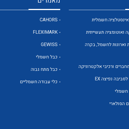
מאמרים
מדי מתח
אינסטלציה חשמלית
CAHORS
ה ואוטומציה תעשייתית
FLEXIMARK
רבי מודדים ומונים
 וארונות לחשמל, בקרה
GEWISS
כבל חשמלי
מתמרי זרם מתח תדר הספק
חברים ורכיבי אלקטרוניקה
כבל מתח גבוה
ותקשורת
לסביבה נפיצה EX
כלי עבודה חשמליים
 חשמלי
מחברים תעשייתיים – HDC
ם הסולארי