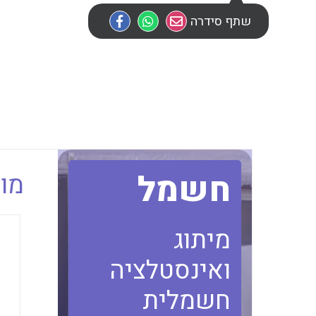
שתף סידרה
חשמל
מוב
מיתוג
ואינסטלציה
חשמלית