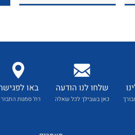
כבלי תקשורת ובקרה
כבלים גמישים
כבלים מיוחדים המיועדים
להתקנות במערכות הסולריות
נו
שלחו לנו הודעה
באו לפגישה
ציוד קוטר 22
בורך
כאן בשבילך לכל שאלה
רח' סמטת התבור 4
ציוד מודולרי