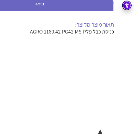
תיאור
בקרה
רובוטיקה ואוטומציה תעשייתית
זיווד
קופסאות וארונות לחשמל, בקרה ואלקטרוניקה
תאור מוצר מקוצר:
כניסת כבל פליז AGRO 1160.42 PG42 MS
אלקטרוניקה
מחברים ורכיבי אלקטרוניקה
פתרונות וציוד לסביבה נפיצה EX
מטענים לרכב חשמלי
פתרונות לתחום הסולארי