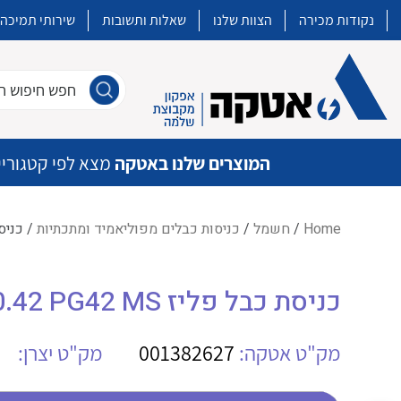
נקודות מכירה
הצוות שלנו
שאלות ותשובות
שירותי תמיכה
חפש חיפוש חו
המוצרים שלנו באטקה
מצא לפי קטגוריי
Home
/
חשמל
/
כניסות כבלים מפוליאמיד ומתכתיות
/ כניסת כבל פ
איכות | שרות | זמינות
כניסת כבל פליז AGRO 1160.42 PG42 MS
אטקה בע”מ היא החברה הגדולה והמובילה בישראל בשיווק והפצה של מוצרי
מיתוג, בקרה , ואינסטלציה חשמלית ופעילה ב7 תחומים:
מק"ט אטקה:
001382627
מק"ט יצרן:
חשמל
מיתוג ואינסטלציה חשמלית