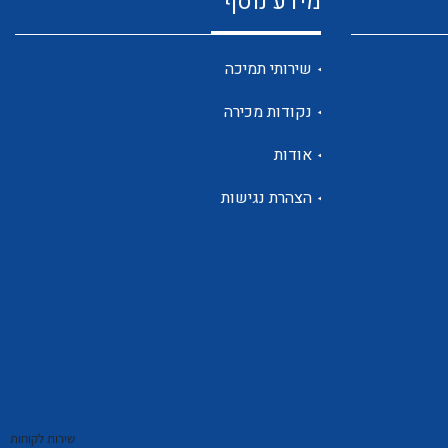
מידע נוסף
שנטים
שירותי תמיכה
נקודות מכירה
ממסרי זליגה
אודות
הצהרת נגישות
צגי מתח ,זרם,תדירות ,וכו
אביזרים ל T7
שירות לקוחות