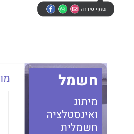
שתף סידרה
חשמל
מוב
מיתוג
ואינסטלציה
חשמלית