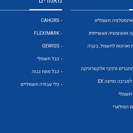
מאמרים
מדי מתח
אינסטלציה חשמלית
CAHORS
ה ואוטומציה תעשייתית
FLEXIMARK
רבי מודדים ומונים
 וארונות לחשמל, בקרה
GEWISS
כבל חשמלי
מתמרי זרם מתח תדר הספק
חברים ורכיבי אלקטרוניקה
כבל מתח גבוה
ותקשורת
לסביבה נפיצה EX
כלי עבודה חשמליים
 חשמלי
מחברים תעשייתיים – HDC
ם הסולארי