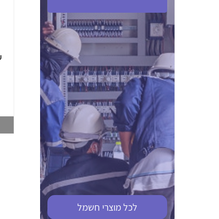
ABB S201M-C 16
ABB MS116-4,0
(2.5-4) הגנת מנוע
10KA מא"ז חד
טרמו מגנטי
קוטבי
002321366
002810095
צפייה במוצר
צפייה במוצר
לכל מוצרי
חשמל