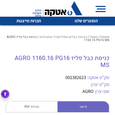
המוצרים שלנו
חברות מייצגות
Home
/
חשמל
/
כניסות כבלים מפוליאמיד ומתכתיות
/ כניסת כבל פליז AGRO
1160.16 PG16 MS
איכות | שרות | זמינות
כניסת כבל פליז AGRO 1160.16 PG16
לכל מוצרי היצרן
לכל מוצרי היצרן
MS
אטקה בע”מ היא החברה הגדולה והמובילה בישראל בשיווק
והפצה של מוצרי
מיתוג, בקרה , ואינסטלציה חשמלית ופעילה ב7 תחומים:
מק"ט אטקה:
001382623
מק"ט יצרן:
חשמל
מיתוג ואינסטלציה חשמלית
שם יצרן:
AGRO
בקרה
רובוטיקה ואוטומציה תעשייתית
לכל מוצרי היצרן
לכל מוצרי היצרן
זיווד
תיאור
הורדת PDF
קופסאות וארונות לחשמל, בקרה ואלקטרוניקה