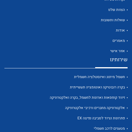
הצוות שלנו
שאלות ותשובות
אודות
לכל מוצרי היצרן
לכל מוצרי היצרן
מאמרים
אזור אישי
שירותינו
חשמל מיתוג ואינסטלציה חשמלית
בקרה רובוטיקה ואוטומציה תעשייתית
זיווד קופסאות וארונות לחשמל, בקרה ואלקטרוניקה
לכל מוצרי היצרן
לכל מוצרי היצרן
אלקטרוניקה מחברים ורכיבי אלקטרוניקה
פתרונות וציוד לסביבה נפיצה EX
מטענים לרכב חשמלי