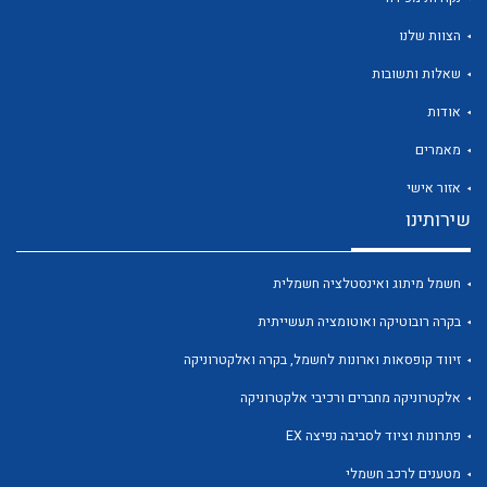
הצוות שלנו
שאלות ותשובות
אודות
לכל מוצרי היצרן
לכל מוצרי היצרן
מאמרים
אזור אישי
שירותינו
חשמל מיתוג ואינסטלציה חשמלית
בקרה רובוטיקה ואוטומציה תעשייתית
זיווד קופסאות וארונות לחשמל, בקרה ואלקטרוניקה
לכל מוצרי היצרן
לכל מוצרי היצרן
אלקטרוניקה מחברים ורכיבי אלקטרוניקה
פתרונות וציוד לסביבה נפיצה EX
מטענים לרכב חשמלי