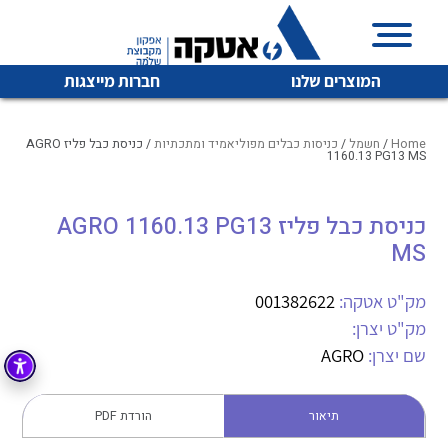
המוצרים שלנו
חברות מייצגות
Home
/
חשמל
/
כניסות כבלים מפוליאמיד ומתכתיות
/ כניסת כבל פליז AGRO
1160.13 PG13 MS
איכות | שרות | זמינות
כניסת כבל פליז AGRO 1160.13 PG13
לכל מוצרי היצרן
לכל מוצרי היצרן
MS
אטקה בע”מ היא החברה הגדולה והמובילה בישראל בשיווק
והפצה של מוצרי
מיתוג, בקרה , ואינסטלציה חשמלית ופעילה ב7 תחומים:
מק"ט אטקה:
001382622
מק"ט יצרן:
חשמל
מיתוג ואינסטלציה חשמלית
שם יצרן:
AGRO
בקרה
רובוטיקה ואוטומציה תעשייתית
לכל מוצרי היצרן
לכל מוצרי היצרן
זיווד
תיאור
הורדת PDF
קופסאות וארונות לחשמל, בקרה ואלקטרוניקה