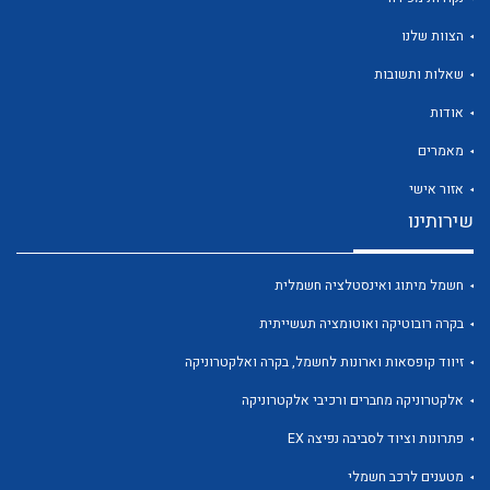
הצוות שלנו
שאלות ותשובות
אודות
לכל מוצרי היצרן
לכל מוצרי היצרן
מאמרים
אזור אישי
שירותינו
חשמל מיתוג ואינסטלציה חשמלית
בקרה רובוטיקה ואוטומציה תעשייתית
זיווד קופסאות וארונות לחשמל, בקרה ואלקטרוניקה
לכל מוצרי היצרן
לכל מוצרי היצרן
אלקטרוניקה מחברים ורכיבי אלקטרוניקה
פתרונות וציוד לסביבה נפיצה EX
מטענים לרכב חשמלי