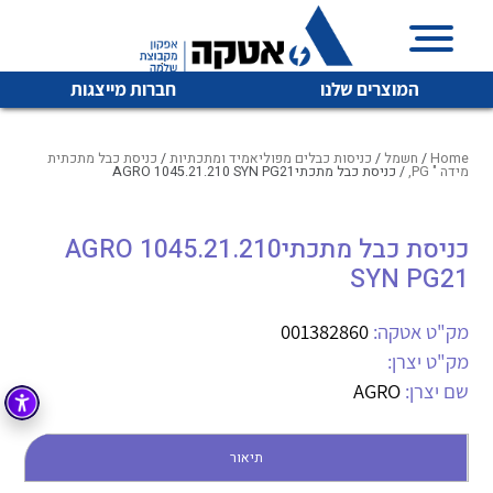
המוצרים שלנו
חברות מייצגות
Home
/
חשמל
/
כניסות כבלים מפוליאמיד ומתכתיות
/
כניסת כבל מתכתית
מידה " PG,
/ כניסת כבל מתכתיAGRO 1045.21.210 SYN PG21
איכות | שרות | זמינות
כניסת כבל מתכתיAGRO 1045.21.210
לכל מוצרי היצרן
לכל מוצרי היצרן
SYN PG21
אטקה בע”מ היא החברה הגדולה והמובילה בישראל בשיווק
והפצה של מוצרי
מיתוג, בקרה , ואינסטלציה חשמלית ופעילה ב7 תחומים:
מק"ט אטקה:
001382860
מק"ט יצרן:
חשמל
מיתוג ואינסטלציה חשמלית
שם יצרן:
AGRO
בקרה
רובוטיקה ואוטומציה תעשייתית
לכל מוצרי היצרן
לכל מוצרי היצרן
זיווד
תיאור
קופסאות וארונות לחשמל, בקרה ואלקטרוניקה