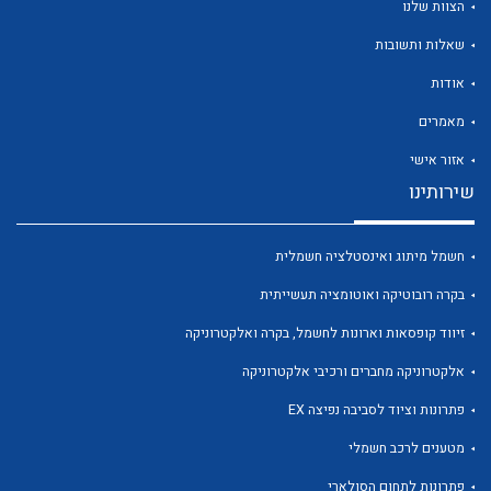
הצוות שלנו
שאלות ותשובות
אודות
מאמרים
לכל מוצרי היצרן
לכל מוצרי היצרן
אזור אישי
שירותינו
חשמל מיתוג ואינסטלציה חשמלית
בקרה רובוטיקה ואוטומציה תעשייתית
זיווד קופסאות וארונות לחשמל, בקרה ואלקטרוניקה
אלקטרוניקה מחברים ורכיבי אלקטרוניקה
לכל מוצרי היצרן
לכל מוצרי היצרן
פתרונות וציוד לסביבה נפיצה EX
מטענים לרכב חשמלי
פתרונות לתחום הסולארי