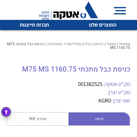
המוצרים שלנו
חברות מייצגות
Home
/
חשמל
/
כניסות כבלים מפוליאמיד ומתכתיות
/ כניסת כבל מתכתי M75
MS 1160.75
איכות | שרות | זמינות
כניסת כבל מתכתי M75 MS 1160.75
לכל מוצרי היצרן
לכל מוצרי היצרן
אטקה בע”מ היא החברה הגדולה והמובילה בישראל בשיווק
מק"ט אטקה:
001382525
והפצה של מוצרי
מיתוג, בקרה , ואינסטלציה חשמלית ופעילה ב7 תחומים:
מק"ט יצרן:
שם יצרן:
AGRO
חשמל
מיתוג ואינסטלציה חשמלית
בקרה
רובוטיקה ואוטומציה תעשייתית
תיאור
הורדת PDF
לכל מוצרי היצרן
לכל מוצרי היצרן
זיווד
קופסאות וארונות לחשמל, בקרה ואלקטרוניקה