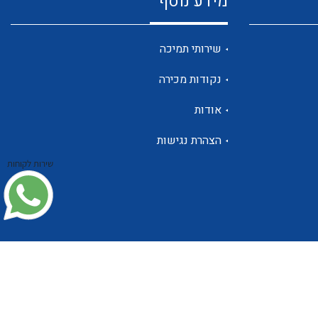
מידע נוסף
שנטים
שירותי תמיכה
נקודות מכירה
ממסרי זליגה
אודות
הצהרת נגישות
שירות לקוחות
צגי מתח ,זרם,תדירות ,וכו
אביזרים ל T7