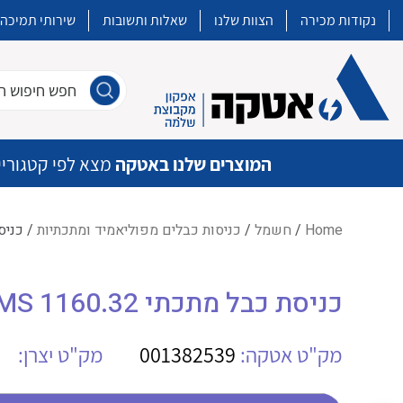
נקודות מכירה
הצוות שלנו
שאלות ותשובות
שירותי תמיכה
חפש חיפוש חו
המוצרים שלנו באטקה
מצא לפי קטגוריי
Home
/
חשמל
/
כניסות כבלים מפוליאמיד ומתכתיות
/ כניסת כב
איכות | שרות | זמינות
כניסת כבל מתכתי M32 MS 1160.32
אטקה בע”מ היא החברה הגדולה והמובילה בישראל בשיווק והפצה של מוצרי
מיתוג, בקרה , ואינסטלציה חשמלית ופעילה ב7 תחומים:
מק"ט אטקה:
001382539
מק"ט יצרן:
חשמל
מיתוג ואינסטלציה חשמלית