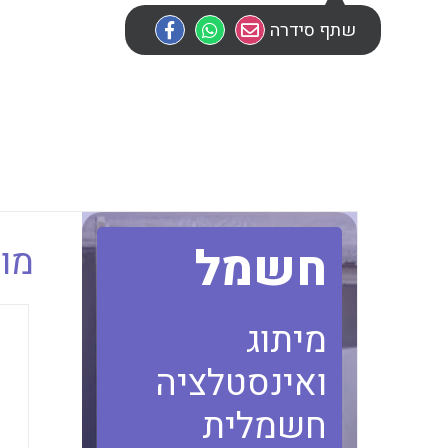
שתף סידרה
חשמל
מוב
מיתוג
ואינסטלציה
חשמלית