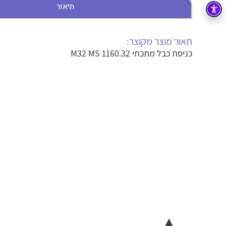
תיאור
בקרה
רובוטיקה ואוטומציה תעשייתית
זיווד
קופסאות וארונות לחשמל, בקרה ואלקטרוניקה
תאור מוצר מקוצר:
כניסת כבל מתכתי M32 MS 1160.32
אלקטרוניקה
מחברים ורכיבי אלקטרוניקה
פתרונות וציוד לסביבה נפיצה EX
מטענים לרכב חשמלי
פתרונות לתחום הסולארי