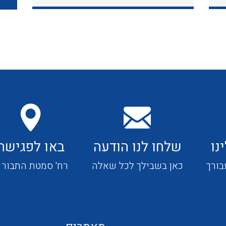
כבלי תקשורת ובקרה
כבלים גמישים
כבלים מיוחדים המיועדים
להתקנות במערכות הסולריות
נו
שלחו לנו הודעה
באו לפגישה
ציוד קוטר 22
בורך
כאן בשבילך לכל שאלה
רח' סמטת התבור 4
ציוד מודולרי