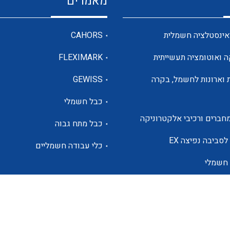
מאמרים
מדי מתח
אינסטלציה חשמלית
CAHORS
ה ואוטומציה תעשייתית
FLEXIMARK
רבי מודדים ומונים
 וארונות לחשמל, בקרה
GEWISS
כבל חשמלי
מתמרי זרם מתח תדר הספק
חברים ורכיבי אלקטרוניקה
כבל מתח גבוה
ותקשורת
לסביבה נפיצה EX
כלי עבודה חשמליים
 חשמלי
מחברים תעשייתיים – HDC
ם הסולארי