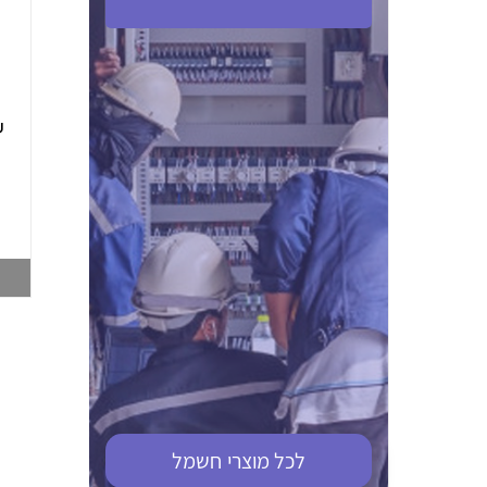
ABB S201M-C 16
ABB MS116-4,0
(2.5-4) הגנת מנוע
10KA מא"ז חד
טרמו מגנטי
קוטבי
002321366
002810095
צפייה במוצר
צפייה במוצר
לכל מוצרי
חשמל