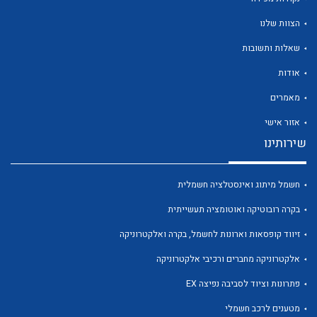
הצוות שלנו
שאלות ותשובות
אודות
לכל מוצרי היצרן
לכל מוצרי היצרן
מאמרים
אזור אישי
שירותינו
חשמל מיתוג ואינסטלציה חשמלית
בקרה רובוטיקה ואוטומציה תעשייתית
זיווד קופסאות וארונות לחשמל, בקרה ואלקטרוניקה
לכל מוצרי היצרן
לכל מוצרי היצרן
אלקטרוניקה מחברים ורכיבי אלקטרוניקה
פתרונות וציוד לסביבה נפיצה EX
מטענים לרכב חשמלי