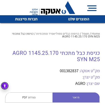
המוצרים שלנו
חברות מייצגות
Home
/
חשמל
/
כניסות כבלים מפוליאמיד ומתכתיות
/ כניסת כבל מתכתי
AGRO 1145.25.170 SYN M25
איכות | שרות | זמינות
כניסת כבל מתכתי AGRO 1145.25.170
לכל מוצרי היצרן
לכל מוצרי היצרן
SYN M25
אטקה בע”מ היא החברה הגדולה והמובילה בישראל בשיווק
והפצה של מוצרי
מיתוג, בקרה , ואינסטלציה חשמלית ופעילה ב7 תחומים:
מק"ט אטקה:
001382837
מק"ט יצרן:
חשמל
מיתוג ואינסטלציה חשמלית
שם יצרן:
AGRO
בקרה
רובוטיקה ואוטומציה תעשייתית
לכל מוצרי היצרן
לכל מוצרי היצרן
זיווד
תיאור
הורדת PDF
קופסאות וארונות לחשמל, בקרה ואלקטרוניקה