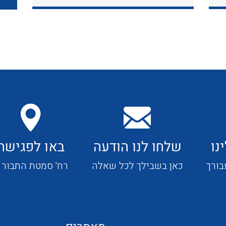
כבלי תקשורת ובקרה
כבלים גמישים
כבלים מיוחדים המיועדים
להתקנות במערכות הסולריות
נו
שלחו לנו הודעה
באו לפגישה
ציוד קוטר 22
בורך
כאן בשבילך לכל שאלה
רח' סמטת התבור 4
ציוד מודולרי