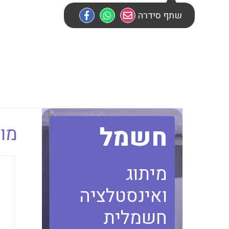
שתף סידרה
חשמל
מוב
מיתוג
ואינסטלציה
חשמלית