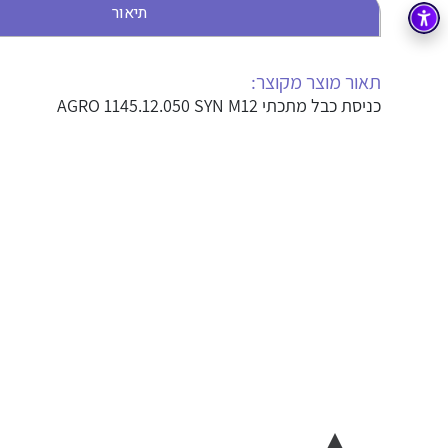
תיאור
בקרה
רובוטיקה ואוטומציה תעשייתית
זיווד
קופסאות וארונות לחשמל, בקרה ואלקטרוניקה
תאור מוצר מקוצר:
כניסת כבל מתכתי AGRO 1145.12.050 SYN M12
אלקטרוניקה
מחברים ורכיבי אלקטרוניקה
פתרונות וציוד לסביבה נפיצה EX
מטענים לרכב חשמלי
פתרונות לתחום הסולארי