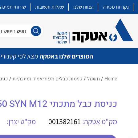
נקודות מכירה
הצוות שלנו
שאלות ותשובות
שירותי תמיכה
חפש חיפוש חו
המוצרים שלנו באטקה
מצא לפי קטגוריי
Home
/
חשמל
/
כניסות כבלים מפוליאמיד ומתכתיות
/ כניסת כבל מ
איכות | שרות | זמינות
כניסת כבל מתכתי AGRO 1145.12.050 SYN M12
אטקה בע”מ היא החברה הגדולה והמובילה בישראל בשיווק והפצה של מוצרי
מיתוג, בקרה , ואינסטלציה חשמלית ופעילה ב7 תחומים:
מק"ט אטקה:
001382161
מק"ט יצרן:
חשמל
מיתוג ואינסטלציה חשמלית