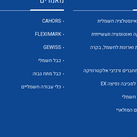
מאמרים
מדי מתח
אינסטלציה חשמלית
CAHORS
ה ואוטומציה תעשייתית
FLEXIMARK
רבי מודדים ומונים
 וארונות לחשמל, בקרה
GEWISS
כבל חשמלי
מתמרי זרם מתח תדר הספק
חברים ורכיבי אלקטרוניקה
כבל מתח גבוה
ותקשורת
לסביבה נפיצה EX
כלי עבודה חשמליים
 חשמלי
מחברים תעשייתיים – HDC
ם הסולארי