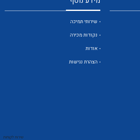
מידע נוסף
שנטים
שירותי תמיכה
נקודות מכירה
ממסרי זליגה
אודות
הצהרת נגישות
צגי מתח ,זרם,תדירות ,וכו
אביזרים ל T7
שירות לקוחות