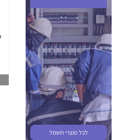
ABB S201M-C 16
ABB MS116-4,0
(2.5-4) הגנת מנוע
10KA מא"ז חד
טרמו מגנטי
קוטבי
002321366
002810095
צפייה במוצר
צפייה במוצר
לכל מוצרי
חשמל