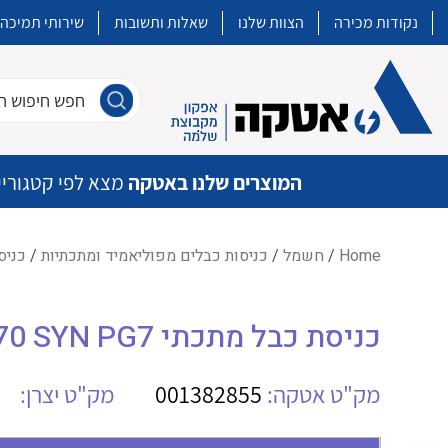
נקודות מכירה
הצוות שלנו
שאלות ותשובות
שירותי תמיכה
חפש חיפוש חו
המוצרים שלנו באטקה
מצא לפי קטגוריי
Home
/
חשמל
/
כניסות כבלים מפוליאמיד ומתכתיות
/
כניסת
איכות | שרות | זמינות
כניסת כבל מתכתי AGRO 1045.07.070 SYN PG7
אטקה בע”מ היא החברה הגדולה והמובילה בישראל בשיווק והפצה של מוצרי
מיתוג, בקרה , ואינסטלציה חשמלית ופעילה ב7 תחומים:
מק"ט אטקה:
001382855
מק"ט יצרן:
חשמל
מיתוג ואינסטלציה חשמלית