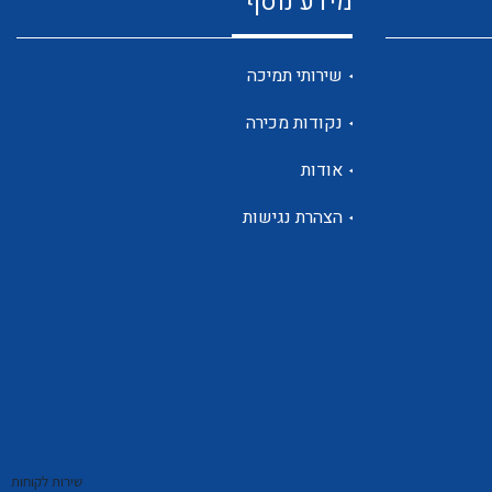
מידע נוסף
שנטים
שירותי תמיכה
נקודות מכירה
ממסרי זליגה
אודות
הצהרת נגישות
צגי מתח ,זרם,תדירות ,וכו
אביזרים ל T7
שירות לקוחות