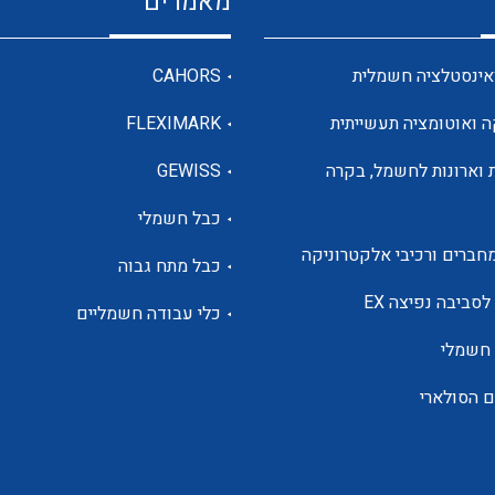
מאמרים
מדי מתח
אינסטלציה חשמלית
CAHORS
ה ואוטומציה תעשייתית
FLEXIMARK
רבי מודדים ומונים
 וארונות לחשמל, בקרה
GEWISS
כבל חשמלי
מתמרי זרם מתח תדר הספק
חברים ורכיבי אלקטרוניקה
כבל מתח גבוה
ותקשורת
לסביבה נפיצה EX
כלי עבודה חשמליים
 חשמלי
מחברים תעשייתיים – HDC
ם הסולארי