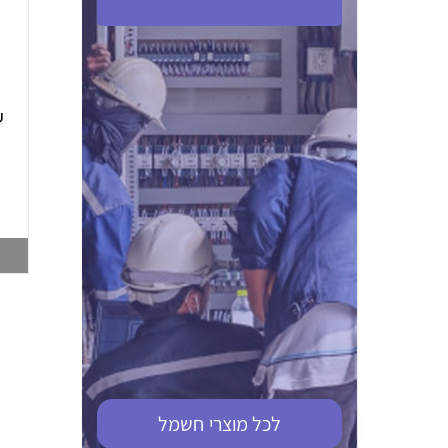
ABB S201M-C 16
ABB MS116-4,0
(2.5-4) הגנת מנוע
10KA מא"ז חד
טרמו מגנטי
קוטבי
002321366
002810095
צפייה במוצר
צפייה במוצר
לכל מוצרי
חשמל