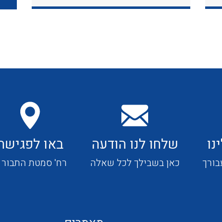
כבלי תקשורת ובקרה
כבלים גמישים
כבלים מיוחדים המיועדים
להתקנות במערכות הסולריות
נו
שלחו לנו הודעה
באו לפגישה
ציוד קוטר 22
בורך
כאן בשבילך לכל שאלה
רח' סמטת התבור 4
ציוד מודולרי