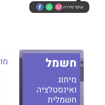
שתף סידרה
חשמל
מוב
מיתוג
ואינסטלציה
חשמלית