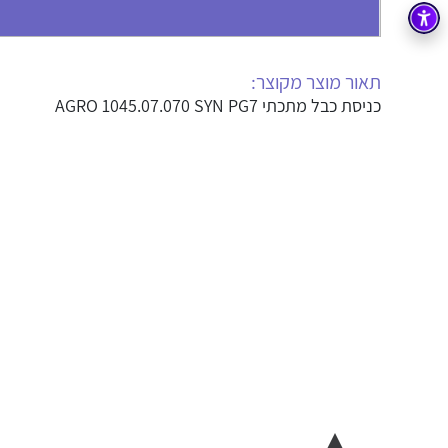
בקרה
רובוטיקה ואוטומציה תעשייתית
זיווד
קופסאות וארונות לחשמל, בקרה ואלקטרוניקה
תאור מוצר מקוצר:
כניסת כבל מתכתי AGRO 1045.07.070 SYN PG7
אלקטרוניקה
מחברים ורכיבי אלקטרוניקה
פתרונות וציוד לסביבה נפיצה EX
מטענים לרכב חשמלי
פתרונות לתחום הסולארי