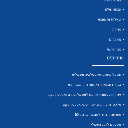
הצוות שלנו
שאלות ותשובות
אודות
לכל מוצרי היצרן
לכל מוצרי היצרן
מאמרים
אזור אישי
שירותינו
חשמל מיתוג ואינסטלציה חשמלית
בקרה רובוטיקה ואוטומציה תעשייתית
זיווד קופסאות וארונות לחשמל, בקרה ואלקטרוניקה
לכל מוצרי היצרן
לכל מוצרי היצרן
אלקטרוניקה מחברים ורכיבי אלקטרוניקה
פתרונות וציוד לסביבה נפיצה EX
מטענים לרכב חשמלי