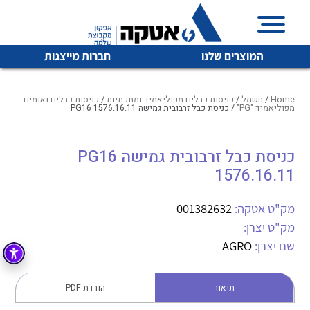
המוצרים שלנו
חברות מייצגות
Home
/
חשמל
/
כניסות כבלים מפוליאמיד ומתכתיות
/
כניסות כבלים ואומים
מפוליאמיד "PG"
/ כניסת כבל זרבובית גמישה PG16 1576.16.11
איכות | שרות | זמינות
כניסת כבל זרבובית גמישה PG16
לכל מוצרי היצרן
לכל מוצרי היצרן
1576.16.11
אטקה בע”מ היא החברה הגדולה והמובילה בישראל בשיווק
והפצה של מוצרי
מיתוג, בקרה , ואינסטלציה חשמלית ופעילה ב7 תחומים:
מק"ט אטקה:
001382632
מק"ט יצרן:
חשמל
מיתוג ואינסטלציה חשמלית
שם יצרן:
AGRO
בקרה
רובוטיקה ואוטומציה תעשייתית
לכל מוצרי היצרן
לכל מוצרי היצרן
זיווד
תיאור
הורדת PDF
קופסאות וארונות לחשמל, בקרה ואלקטרוניקה