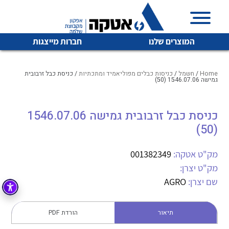
המוצרים שלנו
חברות מייצגות
Home
/
חשמל
/
כניסות כבלים מפוליאמיד ומתכתיות
/ כניסת כבל זרבובית
גמישה 1546.07.06 (50)
איכות | שרות | זמינות
כניסת כבל זרבובית גמישה 1546.07.06
לכל מוצרי היצרן
לכל מוצרי היצרן
(50)
אטקה בע”מ היא החברה הגדולה והמובילה בישראל בשיווק
והפצה של מוצרי
מיתוג, בקרה , ואינסטלציה חשמלית ופעילה ב7 תחומים:
מק"ט אטקה:
001382349
מק"ט יצרן:
חשמל
מיתוג ואינסטלציה חשמלית
שם יצרן:
AGRO
בקרה
רובוטיקה ואוטומציה תעשייתית
לכל מוצרי היצרן
לכל מוצרי היצרן
זיווד
תיאור
הורדת PDF
קופסאות וארונות לחשמל, בקרה ואלקטרוניקה