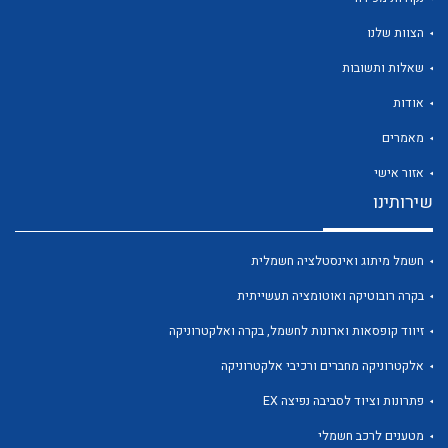
הצוות שלנו
שאלות ותשובות
אודות
לכל מוצרי היצרן
לכל מוצרי היצרן
מאמרים
אזור אישי
שירותינו
חשמל מיתוג ואינסטלציה חשמלית
בקרה רובוטיקה ואוטומציה תעשייתית
זיווד קופסאות וארונות לחשמל, בקרה ואלקטרוניקה
לכל מוצרי היצרן
לכל מוצרי היצרן
אלקטרוניקה מחברים ורכיבי אלקטרוניקה
פתרונות וציוד לסביבה נפיצה EX
מטענים לרכב חשמלי