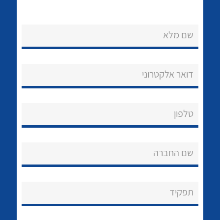
שם מלא
דואר אלקטרוני
נקודות מכירה
הצוות שלנו
לכל מוצרי היצרן
לכל מוצרי היצרן
טלפון
שאלות ותשובות
שם החברה
שירותי תמיכה
אודות
תפקיד
About Ateka Ltd.