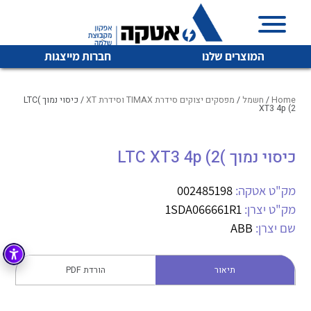
המוצרים שלנו
חברות מייצגות
Home
/
חשמל
/
מפסקים יצוקים סידרת TIMAX וסידרת XT
/ כיסוי נמוך )LTC
XT3 4p (2
איכות | שרות | זמינות
כיסוי נמוך )LTC XT3 4p (2
לכל מוצרי היצרן
לכל מוצרי היצרן
אטקה בע”מ היא החברה הגדולה והמובילה בישראל בשיווק
מק"ט אטקה:
002485198
והפצה של מוצרי
מיתוג, בקרה , ואינסטלציה חשמלית ופעילה ב7 תחומים:
מק"ט יצרן:
1SDA066661R1
שם יצרן:
ABB
חשמל
מיתוג ואינסטלציה חשמלית
בקרה
רובוטיקה ואוטומציה תעשייתית
תיאור
הורדת PDF
לכל מוצרי היצרן
לכל מוצרי היצרן
זיווד
קופסאות וארונות לחשמל, בקרה ואלקטרוניקה