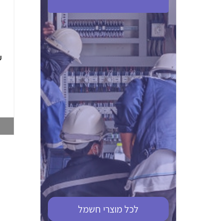
ABB S201M-C 16
ABB MS116-4,0
(2.5-4) הגנת מנוע
10KA מא"ז חד
טרמו מגנטי
קוטבי
002321366
002810095
צפייה במוצר
צפייה במוצר
לכל מוצרי
חשמל