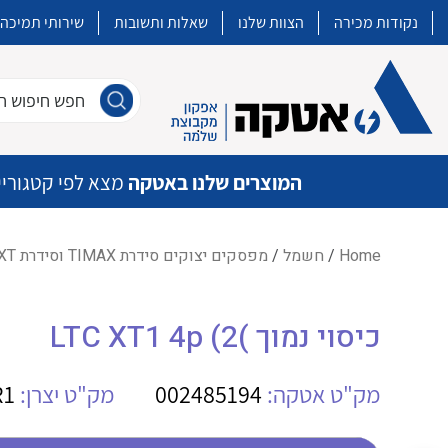
נקודות מכירה
הצוות שלנו
שאלות ותשובות
שירותי תמיכה
חפש חיפוש חו
המוצרים שלנו באטקה
מצא לפי קטגוריי
Home
/
חשמל
/
מפסקים יצוקים סידרת TIMAX וסידרת XT
איכות | שרות | זמינות
כיסוי נמוך )LTC XT1 4p (2
אטקה בע”מ היא החברה הגדולה והמובילה בישראל בשיווק והפצה של מוצרי
מיתוג, בקרה , ואינסטלציה חשמלית ופעילה ב7 תחומים:
מק"ט אטקה:
002485194
מק"ט יצרן:
R1
חשמל
מיתוג ואינסטלציה חשמלית