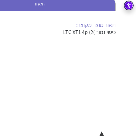
תיאור
בקרה
רובוטיקה ואוטומציה תעשייתית
זיווד
קופסאות וארונות לחשמל, בקרה ואלקטרוניקה
תאור מוצר מקוצר:
כיסוי נמוך )LTC XT1 4p (2
אלקטרוניקה
מחברים ורכיבי אלקטרוניקה
פתרונות וציוד לסביבה נפיצה EX
מטענים לרכב חשמלי
פתרונות לתחום הסולארי