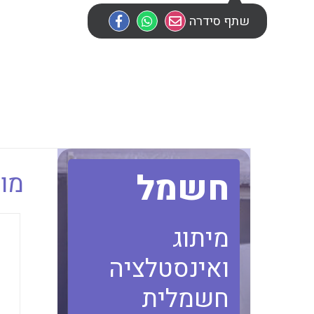
שתף סידרה
חשמל
מוב
מיתוג
ואינסטלציה
חשמלית