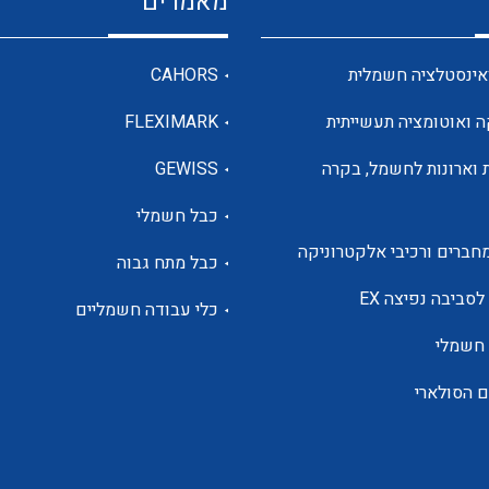
מאמרים
מדי מתח
אינסטלציה חשמלית
CAHORS
ה ואוטומציה תעשייתית
FLEXIMARK
רבי מודדים ומונים
 וארונות לחשמל, בקרה
GEWISS
כבל חשמלי
מתמרי זרם מתח תדר הספק
חברים ורכיבי אלקטרוניקה
כבל מתח גבוה
ותקשורת
לסביבה נפיצה EX
כלי עבודה חשמליים
 חשמלי
מחברים תעשייתיים – HDC
ם הסולארי