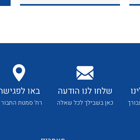
כבלי תקשורת ובקרה
כבלים גמישים
כבלים מיוחדים המיועדים
להתקנות במערכות הסולריות
נו
שלחו לנו הודעה
באו לפגישה
ציוד קוטר 22
בורך
כאן בשבילך לכל שאלה
רח' סמטת התבור 4
ציוד מודולרי