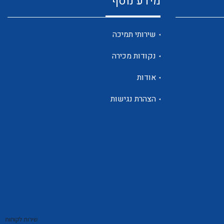
מידע נוסף
שנטים
שירותי תמיכה
נקודות מכירה
ממסרי זליגה
אודות
הצהרת נגישות
צגי מתח ,זרם,תדירות ,וכו
אביזרים ל T7
שירות לקוחות