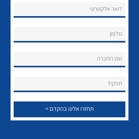
דואר אלקטרוני
טלפון
נקודות מכירה
הצוות שלנו
שם החברה
שאלות ותשובות
לכל מוצרי היצרן
לכל מוצרי היצרן
שירותי תמיכה
תפקיד
אודות
About Ateka Ltd.
צור קשר