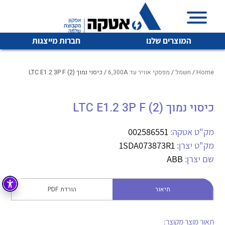
המוצרים שלנו
חברות מייצגות
Home
/
חשמל
/
מפסקי אוויר עד 6,300A
/ כיסוי נמוך LTC E1.2 3P F (2)
כיסוי נמוך LTC E1.2 3P F (2)
איכות | שרות | זמינות
לכל מוצרי היצרן
לכל מוצרי היצרן
אטקה בע”מ היא החברה הגדולה והמובילה בישראל בשיווק
מק"ט אטקה:
002586551
והפצה של מוצרי
מק"ט יצרן:
1SDA073873R1
מיתוג, בקרה , ואינסטלציה חשמלית ופעילה ב7 תחומים:
שם יצרן:
ABB
חשמל
מיתוג ואינסטלציה חשמלית
בקרה
תיאור
הורדת PDF
רובוטיקה ואוטומציה תעשייתית
לכל מוצרי היצרן
לכל מוצרי היצרן
זיווד
קופסאות וארונות לחשמל, בקרה ואלקטרוניקה
תאור מוצר מקוצר: