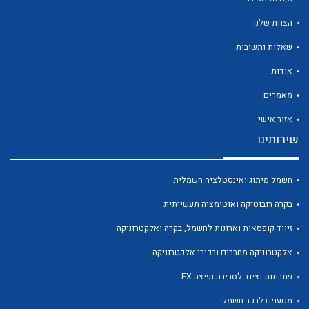
הצוות שלנו
שאלות ותשובות
אודות
לכל מוצרי היצרן
לכל מוצרי היצרן
מאמרים
אזור אישי
שירותינו
חשמל מיתוג ואינסטלציה חשמלית
בקרה רובוטיקה ואוטומציה תעשייתית
זיווד קופסאות וארונות לחשמל, בקרה ואלקטרוניקה
לכל מוצרי היצרן
לכל מוצרי היצרן
אלקטרוניקה מחברים ורכיבי אלקטרוניקה
פתרונות וציוד לסביבה נפיצה EX
מטענים לרכב חשמלי