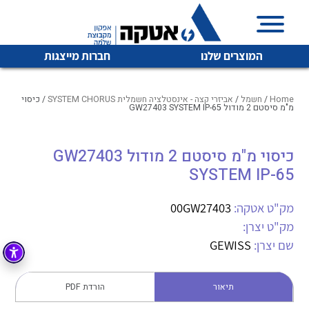
המוצרים שלנו
חברות מייצגות
Home
/
חשמל
/
אביזרי קצה - אינסטלציה חשמלית SYSTEM CHORUS
/ כיסוי
מ"מ סיסטם 2 מודול GW27403 SYSTEM IP-65
איכות | שרות | זמינות
כיסוי מ"מ סיסטם 2 מודול GW27403
לכל מוצרי היצרן
לכל מוצרי היצרן
SYSTEM IP-65
אטקה בע”מ היא החברה הגדולה והמובילה בישראל בשיווק
והפצה של מוצרי
מיתוג, בקרה , ואינסטלציה חשמלית ופעילה ב7 תחומים:
מק"ט אטקה:
00GW27403
מק"ט יצרן:
חשמל
מיתוג ואינסטלציה חשמלית
שם יצרן:
GEWISS
בקרה
רובוטיקה ואוטומציה תעשייתית
לכל מוצרי היצרן
לכל מוצרי היצרן
זיווד
תיאור
הורדת PDF
קופסאות וארונות לחשמל, בקרה ואלקטרוניקה