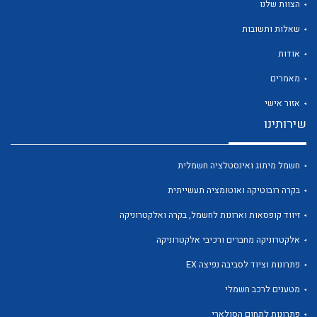
הצוות שלנו
שאלות ותשובות
אודות
מאמרים
לכל מוצרי היצרן
לכל מוצרי היצרן
אזור אישי
שירותינו
חשמל מיתוג ואינסטלציה חשמלית
בקרה רובוטיקה ואוטומציה תעשייתית
זיווד קופסאות וארונות לחשמל, בקרה ואלקטרוניקה
אלקטרוניקה מחברים ורכיבי אלקטרוניקה
לכל מוצרי היצרן
לכל מוצרי היצרן
פתרונות וציוד לסביבה נפיצה EX
מטענים לרכב חשמלי
פתרונות לתחום הסולארי