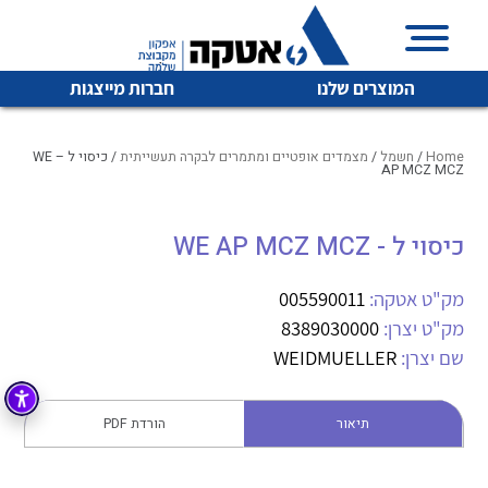
המוצרים שלנו
חברות מייצגות
Home
/
חשמל
/
מצמדים אופטיים ומתמרים לבקרה תעשייתית
/ כיסוי ל – WE
AP MCZ MCZ
איכות | שרות | זמינות
כיסוי ל - WE AP MCZ MCZ
לכל מוצרי היצרן
לכל מוצרי היצרן
אטקה בע”מ היא החברה הגדולה והמובילה בישראל בשיווק
מק"ט אטקה:
005590011
והפצה של מוצרי
מיתוג, בקרה , ואינסטלציה חשמלית ופעילה ב7 תחומים:
מק"ט יצרן:
8389030000
שם יצרן:
WEIDMUELLER
חשמל
מיתוג ואינסטלציה חשמלית
בקרה
רובוטיקה ואוטומציה תעשייתית
תיאור
הורדת PDF
לכל מוצרי היצרן
לכל מוצרי היצרן
זיווד
קופסאות וארונות לחשמל, בקרה ואלקטרוניקה