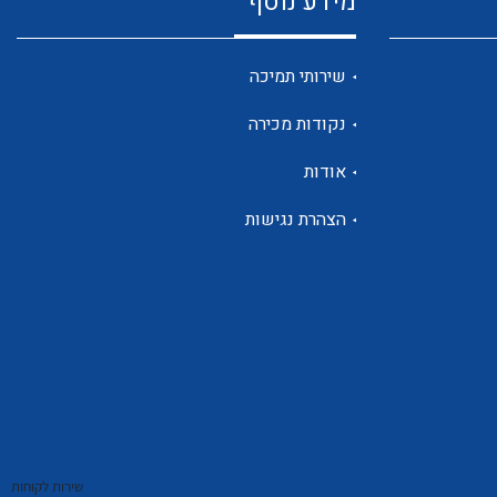
מידע נוסף
שנטים
שירותי תמיכה
נקודות מכירה
ממסרי זליגה
אודות
הצהרת נגישות
צגי מתח ,זרם,תדירות ,וכו
אביזרים ל T7
שירות לקוחות