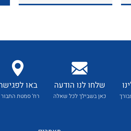
כבלי תקשורת ובקרה
כבלים גמישים
כבלים מיוחדים המיועדים
להתקנות במערכות הסולריות
נו
שלחו לנו הודעה
באו לפגישה
ציוד קוטר 22
בורך
כאן בשבילך לכל שאלה
רח' סמטת התבור 4
ציוד מודולרי