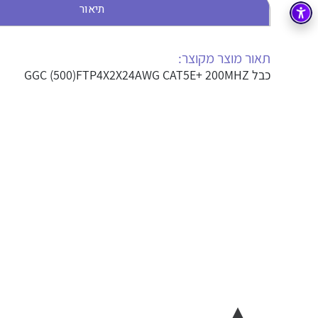
תיאור
בקרה
רובוטיקה ואוטומציה תעשייתית
זיווד
קופסאות וארונות לחשמל, בקרה ואלקטרוניקה
תאור מוצר מקוצר:
כבל GGC (500)FTP4X2X24AWG CAT5E+ 200MHZ
אלקטרוניקה
מחברים ורכיבי אלקטרוניקה
פתרונות וציוד לסביבה נפיצה EX
מטענים לרכב חשמלי
פתרונות לתחום הסולארי