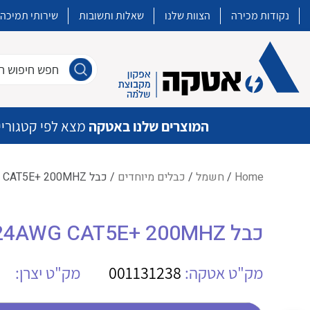
נקודות מכירה
הצוות שלנו
שאלות ותשובות
שירותי תמיכה
חפש חיפוש חו
המוצרים שלנו באטקה
מצא לפי קטגוריי
Home
/
חשמל
/
כבלים מיוחדים
/ כבל GGC (500)FTP4X2X24AWG CAT5E+ 200MHZ
איכות | שרות | זמינות
כבל GGC (500)FTP4X2X24AWG CAT5E+ 200MHZ
אטקה בע”מ היא החברה הגדולה והמובילה בישראל בשיווק והפצה של מוצרי
מיתוג, בקרה , ואינסטלציה חשמלית ופעילה ב7 תחומים:
מק"ט אטקה:
001131238
מק"ט יצרן:
חשמל
מיתוג ואינסטלציה חשמלית