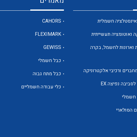
מאמרים
מדי מתח
אינסטלציה חשמלית
CAHORS
ה ואוטומציה תעשייתית
FLEXIMARK
רבי מודדים ומונים
 וארונות לחשמל, בקרה
GEWISS
כבל חשמלי
מתמרי זרם מתח תדר הספק
חברים ורכיבי אלקטרוניקה
כבל מתח גבוה
ותקשורת
לסביבה נפיצה EX
כלי עבודה חשמליים
 חשמלי
מחברים תעשייתיים – HDC
ם הסולארי