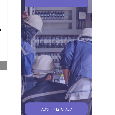
ABB S201M-C 16
ABB MS116-4,0
(2.5-4) הגנת מנוע
10KA מא"ז חד
טרמו מגנטי
קוטבי
002321366
002810095
צפייה במוצר
צפייה במוצר
לכל מוצרי
חשמל