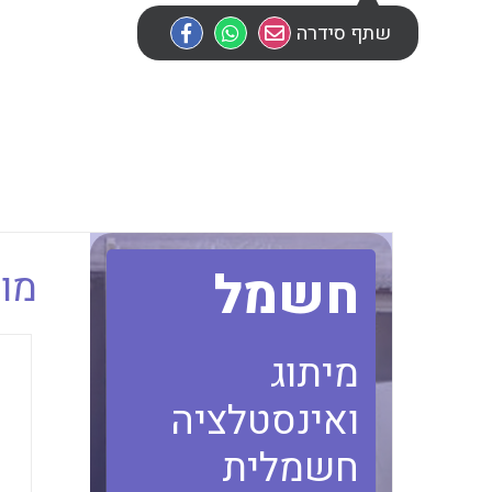
שתף סידרה
חשמל
מוב
מיתוג
ואינסטלציה
חשמלית