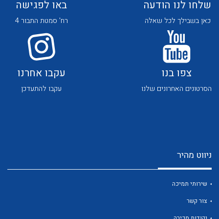
שלחו לנו הודעה
באו לפגישה
כאן בשבילך לכל שאלה
רח' סמטת התבור 4
צפו בנו
עקבו אחרנו
לכל מוצרי היצרן
לכל מוצרי היצרן
הסרטונים האחרונים שלנו
עקבו להתעדכן
ניווט מהיר
לכל מוצרי היצרן
לכל מוצרי היצרן
שירותי תמיכה
צור קשר
נקודות מכירה