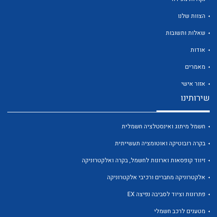
הצוות שלנו
שאלות ותשובות
אודות
לכל מוצרי היצרן
לכל מוצרי היצרן
מאמרים
אזור אישי
שירותינו
חשמל מיתוג ואינסטלציה חשמלית
בקרה רובוטיקה ואוטומציה תעשייתית
זיווד קופסאות וארונות לחשמל, בקרה ואלקטרוניקה
לכל מוצרי היצרן
לכל מוצרי היצרן
אלקטרוניקה מחברים ורכיבי אלקטרוניקה
פתרונות וציוד לסביבה נפיצה EX
מטענים לרכב חשמלי