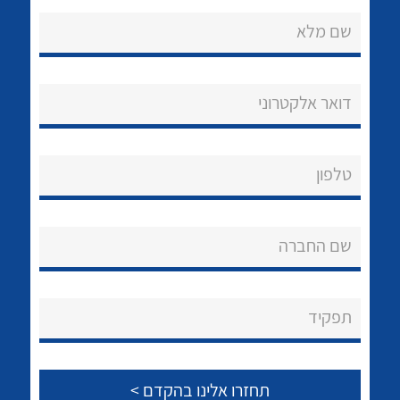
שם מלא
דואר אלקטרוני
נקודות מכירה
טלפון
הצוות שלנו
לכל מוצרי היצרן
לכל מוצרי היצרן
שאלות ותשובות
שם החברה
שירותי תמיכה
אודות
תפקיד
About Ateka Ltd.
צור קשר