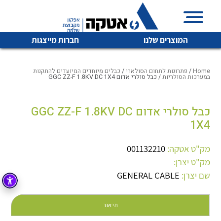
המוצרים שלנו
חברות מייצגות
Home
/
פתרונות לתחום הסולארי
/
כבלים מיוחדים המיועדים להתקנות
במערכות הסולריות
/ כבל סולרי אדום GGC ZZ-F 1.8KV DC 1X4
איכות | שרות | זמינות
כבל סולרי אדום GGC ZZ-F 1.8KV DC
לכל מוצרי היצרן
לכל מוצרי היצרן
1X4
אטקה בע”מ היא החברה הגדולה והמובילה בישראל בשיווק
והפצה של מוצרי
מיתוג, בקרה , ואינסטלציה חשמלית ופעילה ב7 תחומים:
מק"ט אטקה:
001132210
מק"ט יצרן:
חשמל
מיתוג ואינסטלציה חשמלית
שם יצרן:
GENERAL CABLE
בקרה
רובוטיקה ואוטומציה תעשייתית
לכל מוצרי היצרן
לכל מוצרי היצרן
זיווד
תיאור
קופסאות וארונות לחשמל, בקרה ואלקטרוניקה