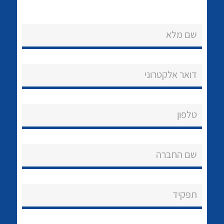
שם מלא
דואר אלקטרוני
נקודות מכירה
הצוות שלנו
לכל מוצרי היצרן
לכל מוצרי היצרן
טלפון
שאלות ותשובות
שם החברה
שירותי תמיכה
אודות
תפקיד
About Ateka Ltd.