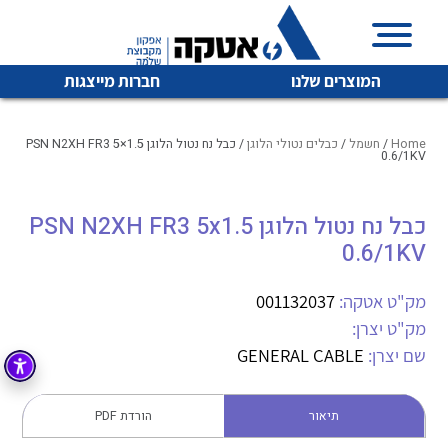
המוצרים שלנו
חברות מייצגות
Home
/
חשמל
/
כבלים נטולי הלוגן
/ כבל נח נטול הלוגן PSN N2XH FR3 5×1.5
0.6/1KV
איכות | שרות | זמינות
כבל נח נטול הלוגן PSN N2XH FR3 5x1.5
לכל מוצרי היצרן
לכל מוצרי היצרן
0.6/1KV
אטקה בע”מ היא החברה הגדולה והמובילה בישראל בשיווק
והפצה של מוצרי
מיתוג, בקרה , ואינסטלציה חשמלית ופעילה ב7 תחומים:
מק"ט אטקה:
001132037
מק"ט יצרן:
חשמל
מיתוג ואינסטלציה חשמלית
שם יצרן:
GENERAL CABLE
בקרה
רובוטיקה ואוטומציה תעשייתית
לכל מוצרי היצרן
לכל מוצרי היצרן
זיווד
תיאור
הורדת PDF
קופסאות וארונות לחשמל, בקרה ואלקטרוניקה