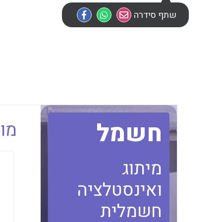
שתף סידרה
חשמל
מוב
מיתוג
ואינסטלציה
חשמלית