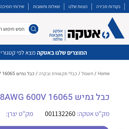
נקודות מכירה
הצוות שלנו
שאלות ותשובות
שירותי תמיכה
חפש חיפוש חו
המוצרים שלנו באטקה
מצא לפי קטגוריי
Home
/
חשמל
/
כבלי תקשורת ובקרה
/ כבל גמיש GCI(1000)SOOW 5X8AWG 600V 16065
איכות | שרות | זמינות
כבל גמיש GCI(1000)SOOW 5X8AWG 600V 16065
אטקה בע”מ היא החברה הגדולה והמובילה בישראל בשיווק והפצה של מוצרי
מיתוג, בקרה , ואינסטלציה חשמלית ופעילה ב7 תחומים:
מק"ט אטקה:
001132260
מק"ט יצרן:
חשמל
מיתוג ואינסטלציה חשמלית