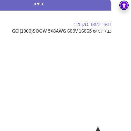
תיאור
בקרה
רובוטיקה ואוטומציה תעשייתית
זיווד
קופסאות וארונות לחשמל, בקרה ואלקטרוניקה
תאור מוצר מקוצר:
כבל גמיש GCI(1000)SOOW 5X8AWG 600V 16065
אלקטרוניקה
מחברים ורכיבי אלקטרוניקה
פתרונות וציוד לסביבה נפיצה EX
מטענים לרכב חשמלי
פתרונות לתחום הסולארי