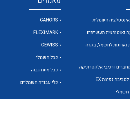
מאמרים
מדי מתח
אינסטלציה חשמלית
CAHORS
ה ואוטומציה תעשייתית
FLEXIMARK
רבי מודדים ומונים
 וארונות לחשמל, בקרה
GEWISS
כבל חשמלי
מתמרי זרם מתח תדר הספק
חברים ורכיבי אלקטרוניקה
כבל מתח גבוה
ותקשורת
לסביבה נפיצה EX
כלי עבודה חשמליים
 חשמלי
מחברים תעשייתיים – HDC
ם הסולארי