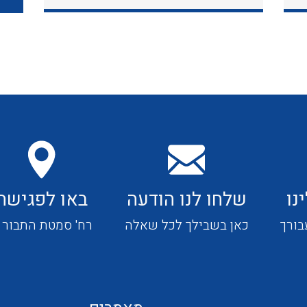
כבלי תקשורת ובקרה
כבלים גמישים
כבלים מיוחדים המיועדים
להתקנות במערכות הסולריות
נו
שלחו לנו הודעה
באו לפגישה
ציוד קוטר 22
בורך
כאן בשבילך לכל שאלה
רח' סמטת התבור 4
ציוד מודולרי