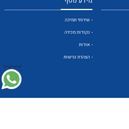
מידע נוסף
שנטים
שירותי תמיכה
נקודות מכירה
ממסרי זליגה
אודות
הצהרת נגישות
שירות לקוחות
צגי מתח ,זרם,תדירות ,וכו
אביזרים ל T7