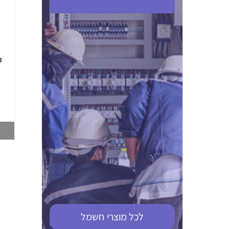
ABB S201M-C 16
ABB MS116-4,0
(2.5-4) הגנת מנוע
10KA מא"ז חד
טרמו מגנטי
קוטבי
002321366
002810095
צפייה במוצר
צפייה במוצר
לכל מוצרי
חשמל