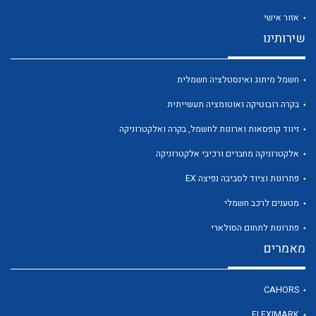
אזור אישי
שירותינו
חשמל מיתוג ואינסטלציה חשמלית
לכל מוצרי היצרן
לכל מוצרי היצרן
בקרה רובוטיקה ואוטומציה תעשייתית
זיווד קופסאות וארונות לחשמל, בקרה ואלקטרוניקה
אלקטרוניקה מחברים ורכיבי אלקטרוניקה
פתרונות וציוד לסביבה נפיצה EX
מטענים לרכב חשמלי
פתרונות לתחום הסולארי
מאמרים
לכל מוצרי היצרן
לכל מוצרי היצרן
CAHORS
FLEXIMARK