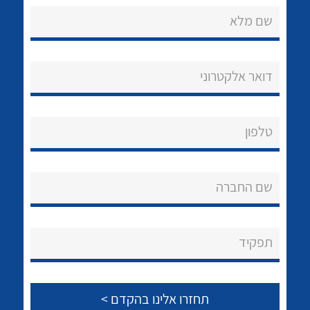
שם מלא
דואר אלקטרוני
נקודות מכירה
טלפון
הצוות שלנו
לכל מוצרי היצרן
לכל מוצרי היצרן
שאלות ותשובות
שם החברה
שירותי תמיכה
אודות
תפקיד
About Ateka Ltd.
צור קשר