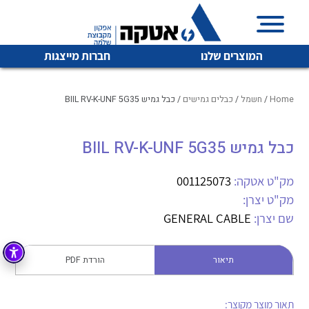
המוצרים שלנו
חברות מייצגות
Home
/
חשמל
/
כבלים גמישים
/ כבל גמיש BIIL RV-K-UNF 5G35
כבל גמיש BIIL RV-K-UNF 5G35
איכות | שרות | זמינות
לכל מוצרי היצרן
לכל מוצרי היצרן
אטקה בע”מ היא החברה הגדולה והמובילה בישראל בשיווק
מק"ט אטקה:
001125073
והפצה של מוצרי
מק"ט יצרן:
מיתוג, בקרה , ואינסטלציה חשמלית ופעילה ב7 תחומים:
שם יצרן:
GENERAL CABLE
חשמל
מיתוג ואינסטלציה חשמלית
בקרה
תיאור
הורדת PDF
רובוטיקה ואוטומציה תעשייתית
לכל מוצרי היצרן
לכל מוצרי היצרן
זיווד
קופסאות וארונות לחשמל, בקרה ואלקטרוניקה
תאור מוצר מקוצר: